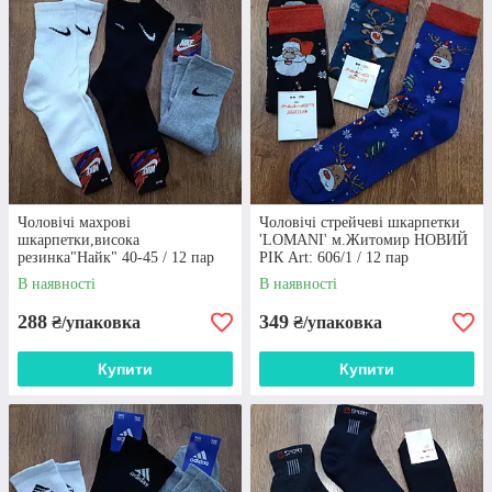
Чоловічі махрові
Чоловічі стрейчеві шкарпетки
шкарпетки,висока
'LOMANI' м.Житомир НОВИЙ
резинка"Найк" 40-45 / 12 пар
РІК Art: 606/1 / 12 пар
В наявності
В наявності
288
349
₴/упаковка
₴/упаковка
Купити
Купити