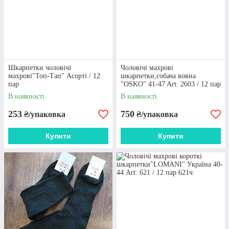
Шкарпетки чоловічі
Чоловічі махрові
махрові"Топ-Тап" Асорті / 12
шкарпетки,собача вовна
КОНСУЛЬТАЦІЇ ФАХІВЦІВ
пар
"OSKO" 41-47 Art: 2603 / 12 пар
Досвідчені менеджери знають про товари
В наявності
В наявності
все, тому проконсультують з усіх питань і
253
750
₴/упаковка
₴/упаковка
дадуть грамотні рекомендації по вибору
Купити
Купити