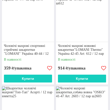
ВИСОКА ЯКІСТЬ
Наша компанія отримує поставки тільки від
перевірених і надійних виробників, якість
продукції яких перевірено часом і
численними користувачами
Чоловічі махрові спортивні
Чоловічі махрові вовняні
стрейчеві шкарпетки
шкарпетки"LOMANI Thermo"
"LOMANI" Україна 40-44 / 12
Україна 42-45 Art: 612 / 12 пар
пар
В наявності
В наявності
359
914
₴/упаковка
₴/упаковка
МІНІМАЛЬНІ ЦІНИ
Купити
Купити
Купувати шкарпетки для всієї родини оптом
у нас – вигідно, ми пропонуємо мінімально
можливі ціни на весь асортимент продукції