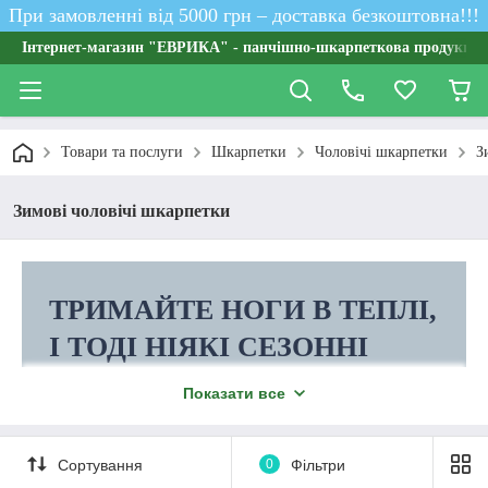
При замовленні від 5000 грн – доставка безкоштовна!!!
Інтернет-магазин "ЕВРИКА" - панчішно-шкарпеткова продукція о
Товари та послуги
Шкарпетки
Чоловічі шкарпетки
З
Зимові чоловічі шкарпетки
ТРИМАЙТЕ НОГИ В ТЕПЛІ,
І ТОДІ НІЯКІ СЕЗОННІ
ЗАСТУДИ ВАМ БУДУТЬ НЕ
Показати все
СТРАШНІ!
Пропонуємо великий вибір зимових
Сортування
0
Фільтри