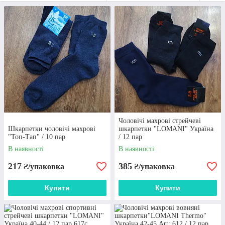
чоловічих шкарпеток за дуже вигідними
цінами!
Приступити до вибору
Переваги співпраці з інтернет-магазином
«Еврика»
Чоловічі махрові стрейчеві
Шкарпетки чоловічі махрові
шкарпетки "LOMANI" Україна
"Топ-Тап" / 10 пар
/ 12 пар
В наявності
В наявності
217
385
₴/упаковка
₴/упаковка
Купити
Купити