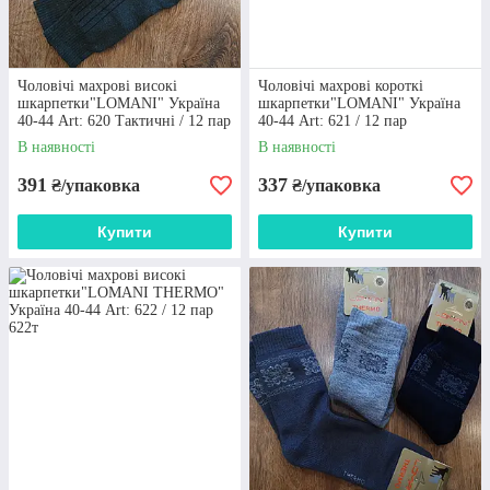
БЕЗКОШТОВНА ДОСТАВКА
Оптові замовлення на суму від 5000 грн. ми
доставляємо безкоштовно по всій Україні
популярними транспортними компаніями в
Чоловічі махрові високі
Чоловічі махрові короткі
мінімальні терміни
шкарпетки"LOMANI" Україна
шкарпетки"LOMANI" Україна
40-44 Art: 620 Тактичні / 12 пар
40-44 Art: 621 / 12 пар
В наявності
В наявності
391
337
₴/упаковка
₴/упаковка
Оплата i доставка
Купити
Купити