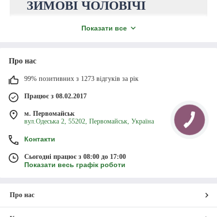
ЗИМОВІ ЧОЛОВІЧІ
ШКАРПЕТКИ
Показати все
Інтернет-магазин “Еврика” пропонує
зимові чоловічі шкарпетки оптом.
Про нас
Обирайте зручні моделі та оформлюйте
замовлення на сайті чи телефоном — ми
99% позитивних з 1273 відгуків за рік
працюємо без вихідних!
Працює з 08.02.2017
м. Первомайськ
Перейти у каталог!
вул.Одеська 2, 55202, Первомайськ, Україна
Контакти
Сьогодні працює з 08:00 до 17:00
Показати весь графік роботи
Ноги потрібно тримати в теплі - це постійне правило для всіх.
Щоб узимку ногам було тепло та комфортно, знадобляться теплі
зимові шкарпетки чоловічі. Одягнувши їх під комфортне взуття,
можна довго гуляти на вулиці та дихати свіжим повітрям, не
Про нас
боячись замерзнути.
Зимове взуття, найчастіше, високе, закрите, з утеплювачем, тому