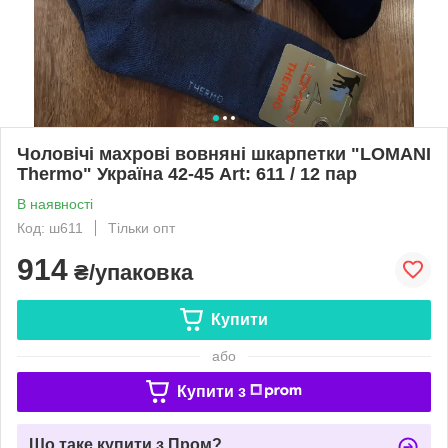
Чоловічі махрові вовняні шкарпетки "LOMANI
Thermo" Україна 42-45 Art: 611 / 12 пар
В наявності
Код: ш611
Тільки опт
914
₴/упаковка
Купити
або
Купити з
Що таке купити з Пром?