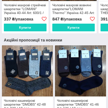
Чоловічі махрові стрейчеві
Чоловічі махрові вовняні
Чоло
шкарпетки "LOMANI"
шкарпетки"LOMANI
шка
Україна 40-44 Art: 600/1 /
Thermo" Україна 42-45 Art:
THER
12 пар
610 / 12 пар
Art:
337
847
391
₴/упаковка
₴/упаковка
Купити
Купити
Акційні пропозиції та новинки
Чоловічі кашемірові
Чоловічі кашемірові
шкарпетки "DMDBS" 42-48
шкарпетки "DMDBS" 41-46