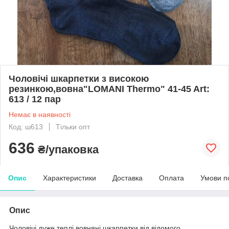
Чоловічі шкарпетки з високою
резинкою,вовна"LOMANI Thermo" 41-45 Art:
613 / 12 пар
Немає в наявності
Код: ш613
Тільки опт
636
₴/упаковка
Опис
Характеристики
Доставка
Оплата
Умови п
Опис
Чоловічі дуже теплі вовняні шкарпетки від відомого