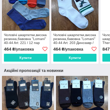
Чоловічі шкарпетки,висока
Чоловічі шкарпетки,висока
Чоло
резинка,бавовна "Lomani"
резинка,бавовна "Lomani"
шка
40-44 Art: 221 / 12 пар
40-44 Art: 203 Динозавр /
Ther
12 пар
610 
464
464
847
₴/упаковка
₴/упаковка
Купити
Купити
Акційні пропозиції та новинки