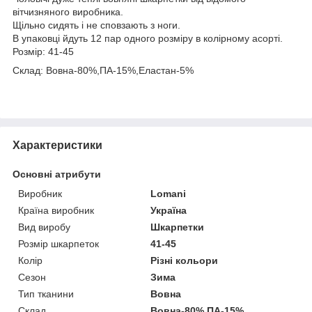
вітчизняного виробника.
Щільно сидять і не сповзають з ноги.
В упаковці йдуть 12 пар одного розміру в колірному асорті.
Розмір: 41-45
Склад: Вовна-80%,ПА-15%,Еластан-5%
Характеристики
Основні атрибути
Виробник
Lomani
Країна виробник
Україна
Вид виробу
Шкарпетки
Розмір шкарпеток
41-45
Колір
Різні кольори
Сезон
Зима
Тип тканини
Вовна
Склад
Вовна-80%,ПА-15%,