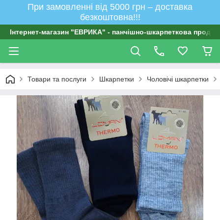
При замовленні від 5000 грн – доставка
безкоштовна!!!
Інтернет-магазин "ЕВРИКА" - панчішно-шкарпеткова продукц
Товари та послуги
Шкарпетки
Чоловічі шкарпетки