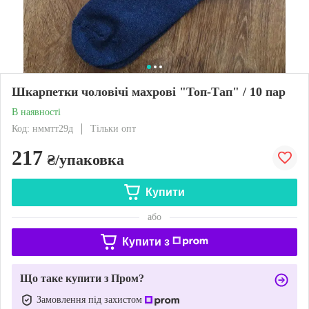
Шкарпетки чоловічі махрові "Топ-Тап" / 10 пар
В наявності
Код: нммтт29д
Тільки опт
217
₴/упаковка
Купити
або
Купити з
Що таке купити з Пром?
Замовлення під захистом