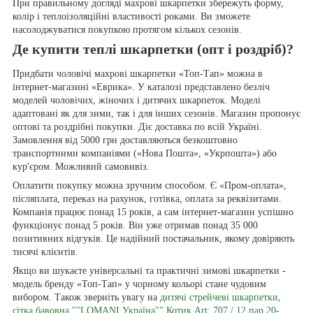
При правильному догляді махрові шкарпетки збережуть форму,
колір і теплоізоляційні властивості роками. Ви зможете
насолоджуватися покупкою протягом кількох сезонів.
Де купити теплі шкарпетки (опт і роздріб)?
Придбати чоловічі махрові шкарпетки «Топ-Тап» можна в
інтернет-магазині «Еврика». У каталозі представлено безліч
моделей чоловічих, жіночих і дитячих шкарпеток. Моделі
адаптовані як для зими, так і для інших сезонів. Магазин пропонує
оптові та роздрібні покупки. Діє доставка по всій Україні.
Замовлення від 5000 грн доставляються безкоштовно
транспортними компаніями («Нова Пошта», «Укрпошта») або
кур'єром. Можливий самовивіз.
Оплатити покупку можна зручним способом. Є «Пром-оплата»,
післяплата, переказ на рахунок, готівка, оплата за реквізитами.
Компанія працює понад 15 років, а сам інтернет-магазин успішно
функціонує понад 5 років. Він уже отримав понад 35 000
позитивних відгуків. Це надійний постачальник, якому довіряють
тисячі клієнтів.
Якщо ви шукаєте універсальні та практичні зимові шкарпетки -
модель бренду «Топ-Тап» у чорному кольорі стане чудовим
вибором. Також зверніть увагу на
дитячі стрейчеві шкарпетки,
сітка бавовна ""LOMANI Україна"" Котик Art: 707 / 12 пар 20-