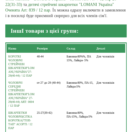
22(31-33)
та
дитячі стрейчеві шкарпетки "LOMANI Україна"
Оченята Art: 839 / 12 пар
. Їх можна одразу включити в замовлення
і в посилці буде приємний сюрприз для всіх членів сім'ї.
ІншІ товари з цієї групи:
Назва
Розміри
Склад
Деталі
КОРОТКІ
40-44
Бавовна-80%%, ПА
Для чоловіків
ЧОЛОВІЧІ
15%, Лайкра- 5%
СТРЕЙЧЕВІ
ШКАРПЕТКИ"LOM
ANI,УКРАЇНА"27-
29(40-44) / 12 ПАР
ЧОЛОВІЧІ
от 27 до 29 (40-44)
Бавовна-80%, ПА-15,
Для чоловіків
СЕРЕДНІ
Лайкра-5%
СТРЕЙЧЕВІ
ШКАРПЕТКИ"LOM
ANI,УКРАЇНА" 27-
29(40-44) ART: 0004
/ 12 ПАР
ШКАРПЕТКИ
25-27(39-42)
Бавовна-80%,
Для чоловіків
ЧОЛОВІЧІ(СІТКА
ПА-15%, Лайкра-5%
КОРОТКА)"ТОП-
ТАП" АСОРТІ / 12
ПАР