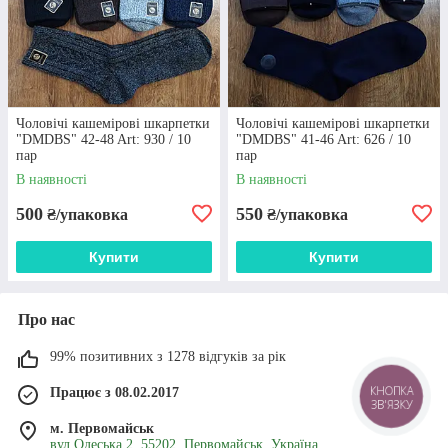
Чоловічі кашемірові шкарпетки
Чоловічі кашемірові шкарпетки
"DMDBS" 42-48 Art: 930 / 10
"DMDBS" 41-46 Art: 626 / 10
пар
пар
В наявності
В наявності
500
550
₴/упаковка
₴/упаковка
Купити
Купити
Про нас
99% позитивних з 1278 відгуків за рік
КНОПКА
Працює з 08.02.2017
ЗВ'ЯЗКУ
м. Первомайськ
вул.Одеська 2, 55202, Первомайськ, Україна