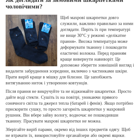
чоловічими?
Щоб махрові шкарпетки довго
служили, важливо правильно за ними
доглядати. Періть їх при температурі
не вище 30°C у режимі «делікатне
прання». Висока температура може
деформувати тканину і пошкодити
еластичні волокна. Перед пранням
краще вивернути навиворіт. Це
допоможе зберегти зовнішній вигляд і
видалити забруднення зсередини, включно з частинками шкіри.
Прати виріб краще в мішку для білизни. Це запобіжить
витягуванню ниток і утворенню ковтунців.
Після прання не викручуйте та не віджимайте шкарпетки. Просто
дайте воді стекти. Сушіть їх на повітрі, уникаючи прямого
сонячного світла та джерел тепла (батарей і фенів). Якщо потрібно
прискорити сушку, то просто загорніть шкарпетки у махровий
рушник. Він вбере зайву вологу, водночас не пошкодивши
тканину. Прасувати махрові шкарпетки не можна.
Зберігайте виріб парами, окремо від інших предметів одягу. Щоб
не втрачати їх, використовуйте органайзери або окремі ящики.