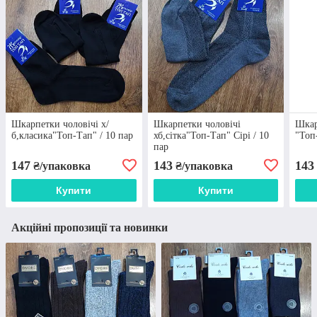
Шкарпетки чоловічі х/
Шкарпетки чоловічі
Шкар
б,класика"Топ-Тап" / 10 пар
хб,сітка"Топ-Тап" Сірі / 10
"Топ
пар
147
143
143
₴/упаковка
₴/упаковка
Купити
Купити
Акційні пропозиції та новинки