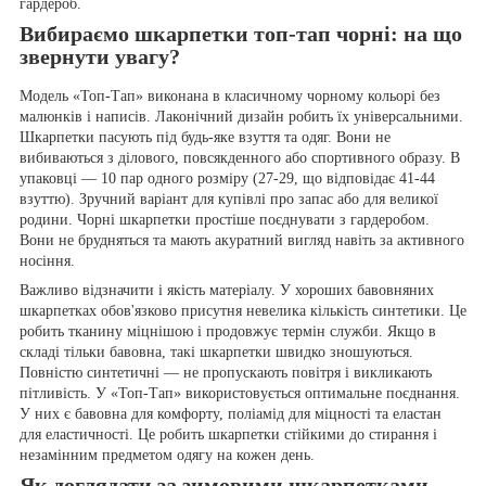
гардероб.
Вибираємо шкарпетки топ-тап чорні: на що
звернути увагу?
Модель «Топ-Тап» виконана в класичному чорному кольорі без
малюнків і написів. Лаконічний дизайн робить їх універсальними.
Шкарпетки пасують під будь-яке взуття та одяг. Вони не
вибиваються з ділового, повсякденного або спортивного образу. В
упаковці — 10 пар одного розміру (27-29, що відповідає 41-44
взуттю). Зручний варіант для купівлі про запас або для великої
родини. Чорні шкарпетки простіше поєднувати з гардеробом.
Вони не брудняться та мають акуратний вигляд навіть за активного
носіння.
Важливо відзначити і якість матеріалу. У хороших бавовняних
шкарпетках обов'язково присутня невелика кількість синтетики. Це
робить тканину міцнішою і продовжує термін служби. Якщо в
складі тільки бавовна, такі шкарпетки швидко зношуються.
Повністю синтетичні — не пропускають повітря і викликають
пітливість. У «Топ-Тап» використовується оптимальне поєднання.
У них є бавовна для комфорту, поліамід для міцності та еластан
для еластичності. Це робить шкарпетки стійкими до стирання і
незамінним предметом одягу на кожен день.
Як доглядати за зимовими шкарпетками