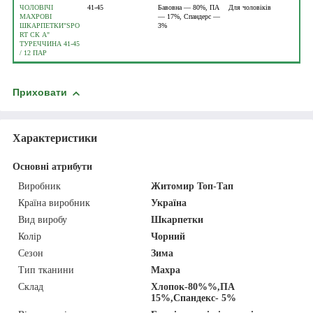
ЧОЛОВІЧІ
41-45
Бавовна — 80%, ПА
Для чоловіків
МАХРОВІ
— 17%, Спандерс —
ШКАРПЕТКИ"SPO
3%
RT СК A"
ТУРЕЧЧИНА 41-45
/ 12 ПАР
Приховати
Характеристики
Основні атрибути
Виробник
Житомир Топ-Тап
Країна виробник
Україна
Вид виробу
Шкарпетки
Колір
Чорний
Сезон
Зима
Тип тканини
Махра
Склад
Хлопок-80%%,ПА
15%,Спандекс- 5%