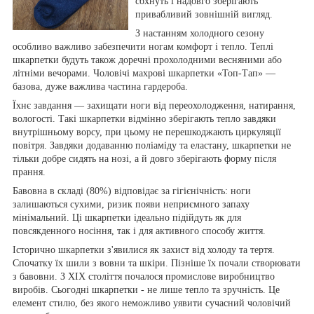
сохнуть і надовго зберігають
привабливий зовнішній вигляд.
З настанням холодного сезону
особливо важливо забезпечити ногам комфорт і тепло. Теплі
шкарпетки будуть також доречні прохолодними весняними або
літніми вечорами. Чоловічі махрові шкарпетки «Топ-Тап» —
базова, дуже важлива частина гардероба.
Їхнє завдання — захищати ноги від переохолодження, натирання,
вологості. Такі шкарпетки відмінно зберігають тепло завдяки
внутрішньому ворсу, при цьому не перешкоджають циркуляції
повітря. Завдяки додаванню поліаміду та еластану, шкарпетки не
тільки добре сидять на нозі, а й довго зберігають форму після
прання.
Бавовна в складі (80%) відповідає за гігієнічність: ноги
залишаються сухими, ризик появи неприємного запаху
мінімальний. Ці шкарпетки ідеально підійдуть як для
повсякденного носіння, так і для активного способу життя.
Історично шкарпетки з'явилися як захист від холоду та тертя.
Спочатку їх шили з вовни та шкіри. Пізніше їх почали створювати
з бавовни. З XIX століття почалося промислове виробництво
виробів. Сьогодні шкарпетки - не лише тепло та зручність. Це
елемент стилю, без якого неможливо уявити сучасний чоловічий