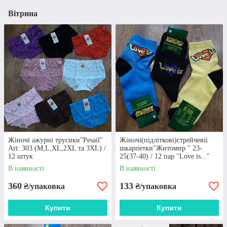
Вітрина
Жіночі ажурні трусики"Pesail"
Жіночі(підліткові)стрейчевіі
Art: 303 (M,L,XL,2XL та 3XL) /
шкарпетки"Житомир " 23-
12 штук
25(37-40) / 12 пар "Love is..."
В наявності
В наявності
360
133
₴/упаковка
₴/упаковка
Купити
Купити