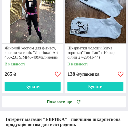
Жіночий костюм для фітнесу,
Шкарпетки чоловічі(сітка
лосини та топік "Ластівка" Art:
коротка)"Топ-Тап" / 10 пар
468-231 S/M(46-48)Малиновий
білий 27-29(41-44)
В наявності
В наявності
265
138
₴
₴/упаковка
Купити
Купити
Показати ще
Інтернет-магазин "ЕВРИКА" - панчішно-шкарпеткова
продукція оптом для всієї родини.