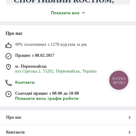
у відділення УкрПошти та Нової пошти.
ЩО ПОЄДНУЄ СТИЛЬ ТА
Замовлення, сума яких перевищує 5000
Показати все
гривень, доставляються нашим коштом.
КОМФОРТ?
Магазин «Еврика» пропонує вигідно
Про нас
Доставка і оплата
купити спортивний костюм, що буде
99% позитивних з 1278 відгуків за рік
доречним й у повсякденному житті.
Працює з 08.02.2017
Модний сучасний дизайн, якісний крій, акуратний
зовнішній вигляд – це головні переваги моделей
м. Первомайськ
вул.Одеська 2, 55202, Первомайськ, Україна
нашого каталогу. До того ж наша компанія надає на
продаж товари з мінімальною націнкою. Замовляйте
КНОПКА
Контакти
ЗВ'ЯЗКУ
термокостюм зі швидкою доставкою просто зараз!
Сьогодні працює з 08:00 до 18:00
Показати весь графік роботи
Перейти до вибору
Про нас
Контакти