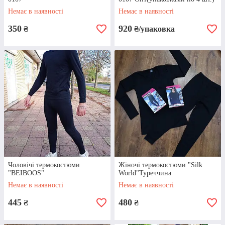
універсальними? У нашому асортименті
ви знайдете і перші, і другі варіанти.
Немає в наявності
Немає в наявності
350
920
₴
₴/упаковка
РОЗМІРИ
Усі товари, які ви можете знайти у
нашому асортименті, представлені у
різних розмірах. Ми пропонуємо як
Чоловічі термокостюми
Жіночі термокостюми "Silk
вироби для дітей, так і кофти й
"BEIBOOS"
World"Туреччина
термобілизну для дорослих.
Немає в наявності
Немає в наявності
445
480
₴
₴
Відгуки наших клієнтів