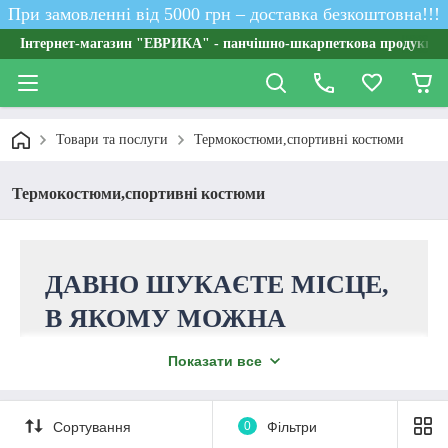
При замовленні від 5000 грн – доставка безкоштовна!!!
Інтернет-магазин "ЕВРИКА" - панчішно-шкарпеткова продукція о
Товари та послуги
Термокостюми,спортивні костюми
Термокостюми,спортивні костюми
ДАВНО ШУКАЄТЕ МІСЦЕ,
В ЯКОМУ МОЖНА
ПРИДБАТИ ЯКІСНІ,
Показати все
ЗРУЧНІ ТА СТИЛЬНІ
СПОРТИВНІ КОСТЮМИ
Сортування
0
Фільтри