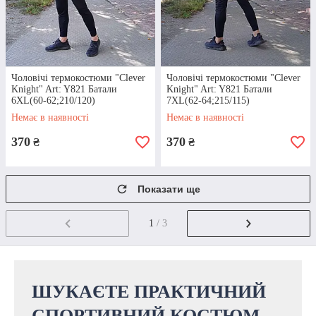
Чоловічі термокостюми "Clever
Чоловічі термокостюми "Clever
Knight" Art: Y821 Батали
Knight" Art: Y821 Батали
РОЗРАХУНОК
6XL(60-62;210/120)
7XL(62-64;215/115)
Ми працюємо офіційно, тож приймаємо як
Немає в наявності
Немає в наявності
готівкові, так і безготівкові форми оплат. Ви
370
370
₴
₴
можете внести кошти на рахунок, скористатися
сервісом “Пром-оплата” або розрахуватися
при отриманні.
Показати ще
1
/ 3
ДОСТАВКА
ШУКАЄТЕ ПРАКТИЧНИЙ
Здійснюємо щоденні відправки замовлень у
будь-який куточок України. Доставка можлива
СПОРТИВНИЙ КОСТЮМ,