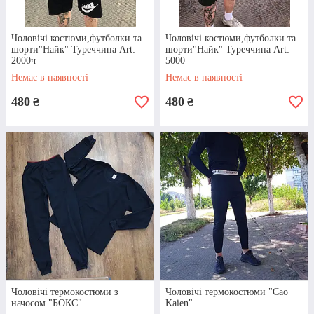
Чоловічі костюми,футболки та
Чоловічі костюми,футболки та
шорти"Найк" Туреччина Art:
шорти"Найк" Туреччина Art:
2000ч
5000
Немає в наявності
Немає в наявності
ОПЕРАТИВНІСТЬ
480
480
₴
₴
Інтернет-магазин “Еврика” працює з
понеділка по неділю з 8:00 до 19:00.
Завдяки цьому ми надзвичайно
оперативно консультуємо клієнтів,
обробляємо замовлення та здійснюємо
відправки товарів впродовж 24 годин з
моменту узгодження деталей.
Чоловічі термокостюми з
Чоловічі термокостюми "Cao
начосом "БОКС"
Kaien"