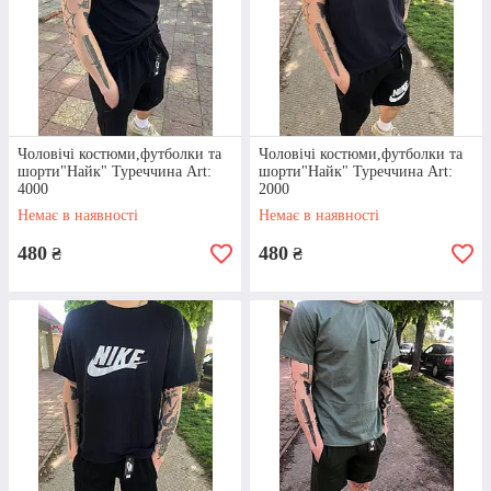
співпрацею.
Чоловічі костюми,футболки та
Чоловічі костюми,футболки та
шорти"Найк" Туреччина Art:
шорти"Найк" Туреччина Art:
4000
2000
Немає в наявності
Немає в наявності
480
480
ГАРАНТІЯ ЯКОСТІ
₴
₴
Наш магазин працює уже понад 15 років.
За цей час ми зуміли знайти вітчизняних
та закордонних постачальників, які
пропонують виключно хорошу
продукцію. Який би товар ви не замовили,
вас приємно здивує його якість.