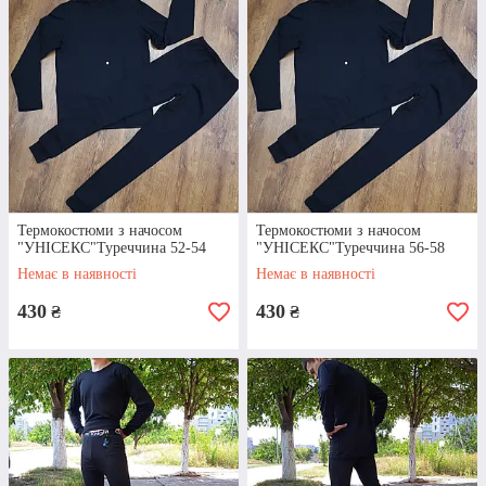
ВИБІР ТОВАРУ
Уважно перегляньте асортимент нашого
інтернет-магазину та оберіть, яка кофта чи
термокостюм вам підходить найбільше.
Звертайте увагу не лише на дизайн речі, але й
розмір.
Термокостюми з начосом
Термокостюми з начосом
"УНІСЕКС"Туреччина 52-54
"УНІСЕКС"Туреччина 56-58
Немає в наявності
Немає в наявності
430
430
₴
₴
ОФОРМЛЕННЯ
Оформити покупку будь-якого з товарів можна
телефоном, через месенджери (Viber,
Telegram, WhatsApp) або самостійно на сайті
шляхом додавання виробів у кошик.