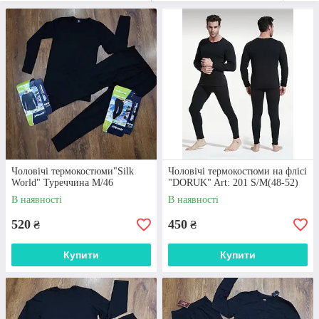
ЧОЛОВІЧІ ЧИ ЖІНОЧІ?
Раді вітати вас в інтернет-магазині
“Еврика”!
Уже понад 15 років ми займаємося продажем
українського та турецького трикотажу. У нашому
асортименті ви знайдете
шкарпетки
для жінок та
чоловіків, спортивні костюми, термобілизну, колготи,
гетри, футболки та безліч інших товарів.
Чоловічі термокостюми"Silk
Чоловічі термокостюми на флісі
Перейти до вибору
World" Туреччина M/46
"DORUK" Art: 201 S/M(48-52)
В наявності
В наявності
520
450
₴
₴
Купити
Купити
Переваги нашої продукції