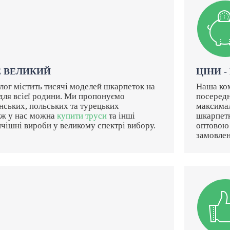
Е ВЕЛИКИЙ
ЦІНИ -
лог містить тисячі моделей шкарпеток на
Наша ком
 для всієї родини. Ми пропонуємо
посередн
нських, польських та турецьких
максимал
ож у нас можна
купити труси
та інші
шкарпетк
чішні вироби у великому спектрі вибору.
оптовою 
замовлен