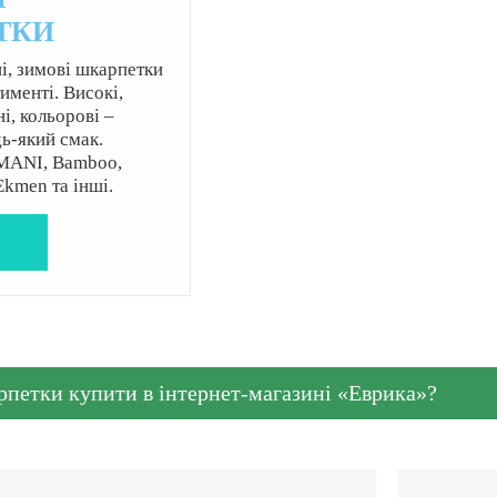
ТКИ
ні, зимові шкарпетки
именті. Високі,
і, кольорові –
ь-який смак.
MANI, Bamboo,
Ekmen та інші.
е
рпетки купити в інтернет-магазині «Еврика»?