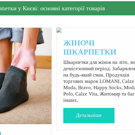
петки у Києві: основні категорії товарів
ЖІНОЧІ
ШКАРПЕТКИ
Шкарпетки для жінок на літо, зи
демісезонний період. Забарвлен
на будь-який смак. Продукція
торгових марок LOMANI, Calze
Moda, Bravo, Happy Socks, Moda
Polo, Calze Vita, Житомир та ба
інших.
Детальнiше
І