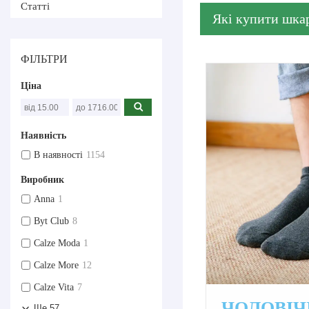
Статті
Які купити шкар
ФІЛЬТРИ
Ціна
Наявність
В наявності
1154
Виробник
Anna
1
Byt Club
8
Calze Moda
1
Calze More
12
Calze Vita
7
ЧОЛОВІЧ
Ще 57