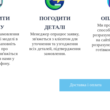
ИТИ
ПОГОДИТИ
ОП
Ми про
КУ
ДЕТАЛІ
способ
замовлення
Менеджер опрацює заявку,
розрахун
і моделі в
зв'яжеться з клієнтом для
на сайт
заповніть
уточнення та узгодження
розрахуно
 про
всіх деталей, підтвердження
готівко
зв'яжіться
замовлення.
з нами у
ефону.
Доставка i оплата