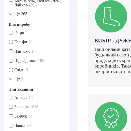
Акрил-78%, Нейлон-20%,
Лайкра-2%
1
Ще 263
Вид виробу
Гетри
1
ВИБІР - ДУЖ
Гольфи
21
Наш онлайн ката
Панчохи
1
будь-який сезон
продукцію украї
Підслідники
105
виробників. Так
Сліди
3
шкарпетково-пан
Ще 1
Тип тканини
Ангора
14
Бавовна
1816
Бамбук
94
Вовна
60