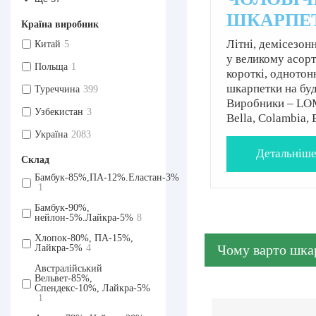
ШКАРПЕ
Країна виробник
Літні, демісезон
Китай
5
у великому асорт
Польща
1
короткі, однотонн
шкарпетки на буд
Туреччина
399
Виробники – LO
Узбекистан
3
Bella, Colambia, 
Україна
2083
Детальнiш
Склад
Бамбук-85%,ПА-12%.Еластан-3%
1
Бамбук-90%,
нейлон-5%.Лайкра-5%
8
Хлопок-80%, ПА-15%,
Чому варто шка
Лайкра-5%
4
Австралійський
Вельвет-85%,
Спендекс-10%, Лайкра-5%
1