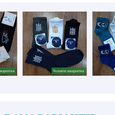
шкарпетки
Чоловічі шкарпетки