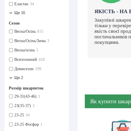
Еластан
34
ЯКІСТЬ - НА
Ще 16
Закупівлі шкарп
Сезон
тільки у перевір
якість своєї про
Весна/Осінь
815
постачальників 
Весна/Осінь/Зима
3
покупцями.
Весна/осінь
1
Всесезонний
418
Демисезон
199
Ще 2
Розмір шкарпеток
29-31(43-46)
1
Як купити шкар
23(35-37)
3
23-25
34
23-25 Фосфор
1