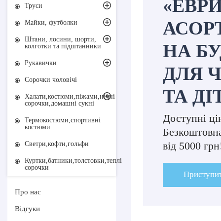
«ЕВР
Труси
АСОР
Майки, футболки
Штани, лосини, шорти,
НА БУ
колготки та підштанники
Рукавички
ДЛЯ 
Сорочки чоловічі
ТА ДІ
Халати,костюми,піжами,нічні
сорочки,домашні сукні
Доступні ці
Термокостюми,спортивні
костюми
Безкоштовна
від 5000 грн
Светри,кофти,гольфи
Куртки,батники,толстовки,теплі
сорочки
Приступит
Про нас
Відгуки