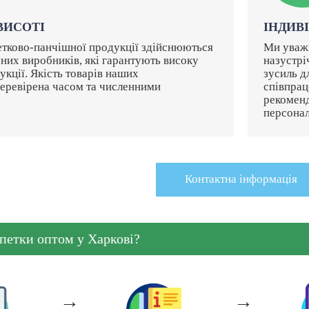
 ВИСОТІ
ІНДИВ
етково-панчішної продукції здійснюються
Ми уважн
ених виробників, які гарантують високу
назустрі
дукції. Якість товарів наших
зусиль д
перевірена часом та численними
співпрац
рекоменд
персонал
Контактна iнформацiя
петки оптом у Харкові?
→
→