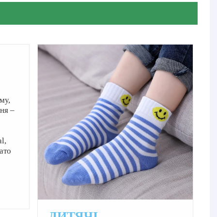
му,
ня –
l,
гато
ДИТЯЧІ