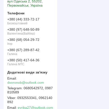
вул.Одеська 2, 55202,
Первомайськ, Україна
+380 (44) 333-72-17
Безкоштовний
+380 (97) 648-50-89
Валентина(Вайбер)
+380 (68) 054-29-72
Ігор
+380 (67) 289-87-42
Галина
+380 (50) 417-64-36
Галина МТС
dvoronob@outlook.com
0680542972, 0987
810589
0932553341, 0962140
892
Email
evrika27@outlook.com