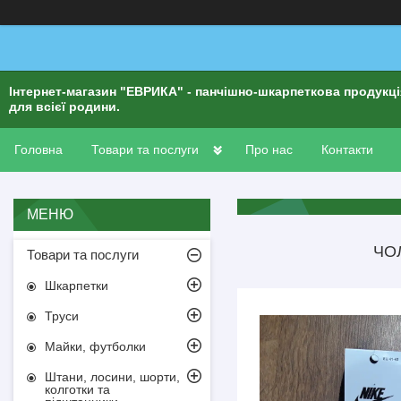
Інтернет-магазин "ЕВРИКА" - панчішно-шкарпеткова продукц
для всієї родини.
Головна
Товари та послуги
Про нас
Контакти
ЧОЛ
Товари та послуги
Шкарпетки
Труси
Майки, футболки
Штани, лосини, шорти,
колготки та