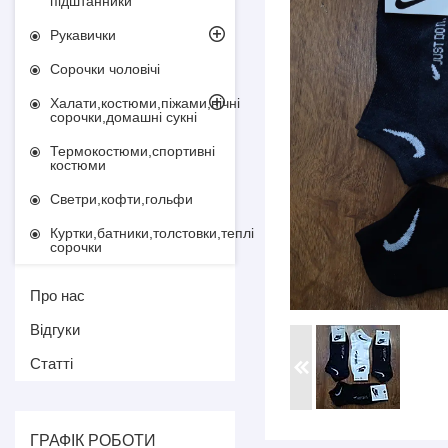
підштанники
Рукавички
Сорочки чоловічі
Халати,костюми,піжами,нічні
сорочки,домашні сукні
Термокостюми,спортивні
костюми
Светри,кофти,гольфи
Куртки,батники,толстовки,теплі
сорочки
Про нас
Відгуки
Статті
ГРАФІК РОБОТИ