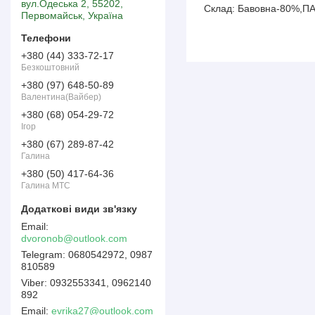
вул.Одеська 2, 55202,
Склад: Бавовна-80%,П
Первомайськ, Україна
+380 (44) 333-72-17
Безкоштовний
+380 (97) 648-50-89
Валентина(Вайбер)
+380 (68) 054-29-72
Ігор
+380 (67) 289-87-42
Галина
+380 (50) 417-64-36
Галина МТС
dvoronob@outlook.com
0680542972, 0987
810589
0932553341, 0962140
892
Email
evrika27@outlook.com