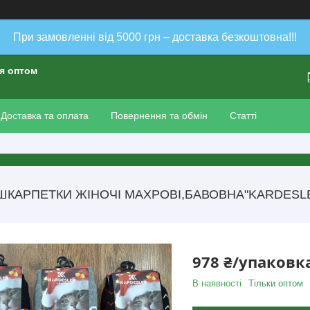
При замовленні від 5000 грн – доставка безкоштовна!!!
ія оптом
Доставка та оплата
Повернення та обмін
Статті
ШКАРПЕТКИ ЖІНОЧІ МАХРОВІ,БАВОВНА"KARDESLER"
978 ₴/упаковк
В наявності
Тільки оптом