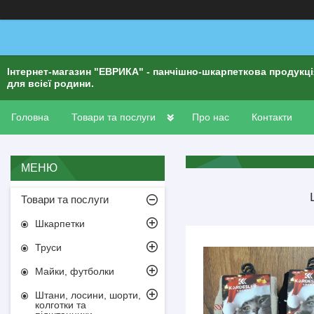
Інтернет-магазин "ЕВРИКА" - панчішно-шкарпеткова продукц
для всієї родини.
Головна
Товари та послуги
Про нас
Контакти
Товари та послуги
Шкарпетки
Труси
Майки, футболки
Штани, лосини, шорти,
колготки та