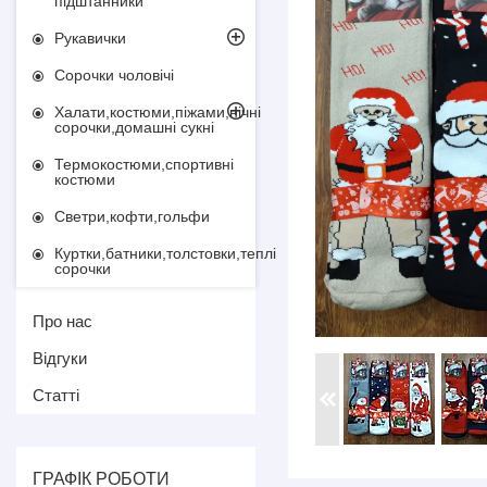
підштанники
Рукавички
Сорочки чоловічі
Халати,костюми,піжами,нічні
сорочки,домашні сукні
Термокостюми,спортивні
костюми
Светри,кофти,гольфи
Куртки,батники,толстовки,теплі
сорочки
Про нас
Відгуки
Статті
ГРАФІК РОБОТИ