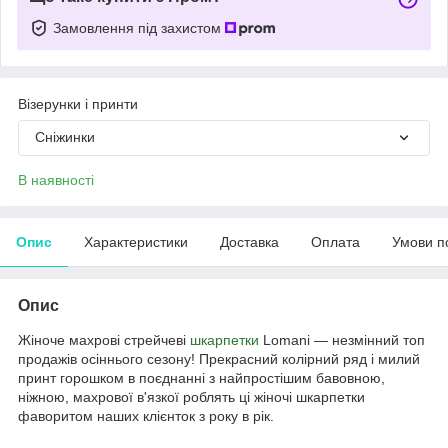
Замовлення під захистом
Візерунки і принти
Сніжинки
В наявності
Опис
Характеристики
Доставка
Оплата
Умови п
Опис
Жіноче махрові стрейчеві
шкарпетки
Lomani ― незмінний топ
продажів осіннього сезону! Прекрасний колірний ряд і милий
принт горошком в поєднанні з найпростішим бавовною,
ніжною, махрової в'язкої роблять ці жіночі шкарпетки
фаворитом наших клієнток з року в рік.