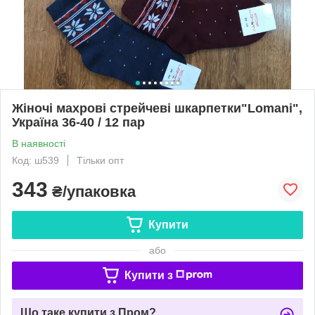
Жіночі махрові стрейчеві шкарпетки"Lomani",
Україна 36-40 / 12 пар
В наявності
Код: ш539
Тільки опт
343
₴/упаковка
Купити
або
Купити з
Що таке купити з Пром?