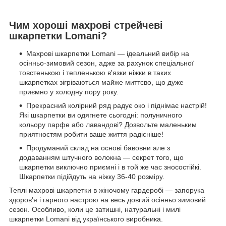
Чим хороші махрові стрейчеві
шкарпетки Lomani?
Махрові шкарпетки Lomani ― ідеальний вибір на
осінньо-зимовий сезон, адже за рахунок спеціальної
товстенькою і тепленькою в'язки ніжки в таких
шкарпетках зігріваються майже миттєво, що дуже
приємно у холодну пору року.
Прекрасний колірний ряд радує око і піднімає настрій!
Які шкарпетки ви одягнете сьогодні: полуничного
кольору парфе або лавандові? Дозвольте маленьким
приятностям робити ваше життя радісніше!
Продуманий склад на основі бавовни але з
додаванням штучного волокна ― секрет того, що
шкарпетки виключно приємні і в той же час зносостійкі.
Шкарпетки підійдуть на ніжку 36-40 розміру.
Теплі махрові шкарпетки в жіночому гардеробі ― запорука
здоров'я і гарного настрою на весь довгий осінньо зимовий
сезон. Особливо, коли це затишні, натуральні і милі
шкарпетки Lomani від українського виробника.