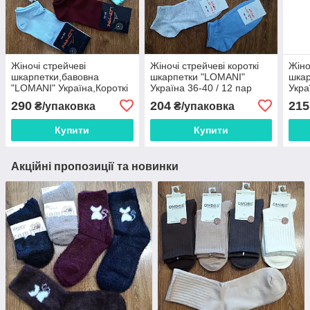
Жіночі стрейчеві
Жіночі стрейчеві короткі
Жіно
шкарпетки,бавовна
шкарпетки "LOMANI"
шкар
"LOMANI" Україна,Короткі
Україна 36-40 / 12 пар
Укра
36-40 / 12 пар
Art:
290
204
215
₴/упаковка
₴/упаковка
Купити
Купити
Акційні пропозиції та новинки