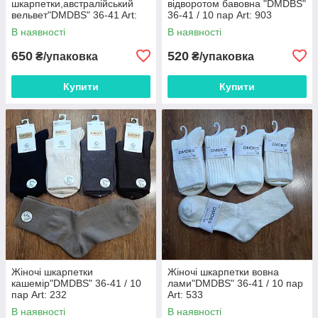
шкарпетки,австралійський
відворотом бавовна "DMDBS"
вельвет"DMDBS" 36-41 Art:
36-41 / 10 пар Art: 903
671 / 10 пар
В наявності
В наявності
650
520
₴/упаковка
₴/упаковка
Купити
Купити
Жіночі шкарпетки
Жіночі шкарпетки вовна
кашемір"DMDBS" 36-41 / 10
лами"DMDBS" 36-41 / 10 пар
пар Art: 232
Art: 533
В наявності
В наявності