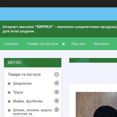
Інтернет-магазин "ЕВРИКА" - панчішно-шкарпеткова продукц
для всієї родини.
Головна
Товари та послуги
Про нас
Контакти
Товари та послуги
Шкарпетки
Труси
Майки, футболки
Штани, лосини, шорти,
колготки та