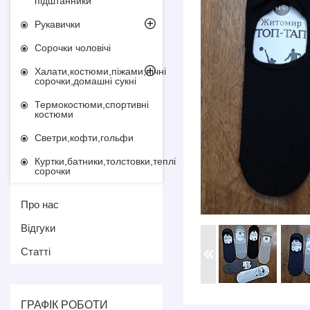
підштанники
Рукавички
Сорочки чоловічі
Халати,костюми,піжами,нічні
сорочки,домашні сукні
Термокостюми,спортивні
костюми
Светри,кофти,гольфи
Куртки,батники,толстовки,теплі
сорочки
Про нас
Відгуки
Статті
ГРАФІК РОБОТИ