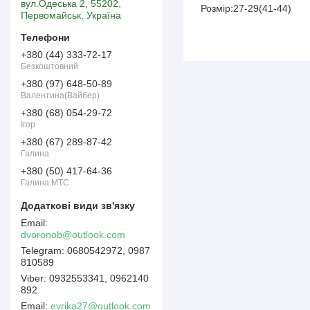
вул.Одеська 2, 55202,
Розмір:27-29(41-44)
Первомайськ, Україна
+380 (44) 333-72-17
Безкоштовний
+380 (97) 648-50-89
Валентина(Вайбер)
+380 (68) 054-29-72
Ігор
+380 (67) 289-87-42
Галина
+380 (50) 417-64-36
Галина МТС
dvoronob@outlook.com
0680542972, 0987
810589
0932553341, 0962140
892
Email
evrika27@outlook.com