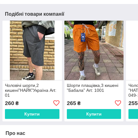
Подібні товари компанії
Чоловічі шорти,2
Шорти плащівка,3 кишені
Чоло
кишені"НАЙК"Україна Art:
"Бабала" Art: 1001
"НАТ
01
049-
260
265
255
₴
₴
Купити
Купити
Про нас