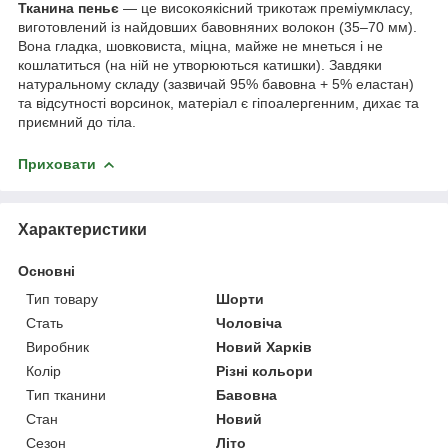
Тканина пеньє
— це високоякісний трикотаж преміумкласу,
виготовлений із найдовших бавовняних волокон (35–70 мм).
Вона гладка, шовковиста, міцна, майже не мнеться і не
кошлатиться (на ній не утворюються катишки). Завдяки
натуральному складу (зазвичай 95% бавовна + 5% еластан)
та відсутності ворсинок, матеріал є гіпоалергенним, дихає та
приємний до тіла.
Приховати
Характеристики
Основні
Тип товару
Шорти
Стать
Чоловіча
Виробник
Новий Харків
Колір
Різні кольори
Тип тканини
Бавовна
Стан
Новий
Сезон
Літо