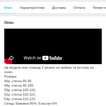
Опис
Характеристики
Доставка
Оплата
Умови п
Опис
Ця модель має спереді 2 кишені на змійках та мотузку на
поясі.
Розміри:
46р.,стегна 85-95,
48р.,стегна 95-100,
50р.,стегна 100-110,
52р.,стегна 110-115,
54р.,стегна 115-123,
Склад: Бавовна-95%, Еластан-5%