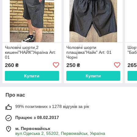
Чоловічі шорти,2
Чоловічі шорти
Шорт
кишені"НАЙК"Україна Art:
плащівка"Найк" Art: 01
"Баб
01
Чорні
260
250
265
₴
₴
Купити
Купити
Про нас
99% позитивних з 1278 відгуків за рік
Працює з 08.02.2017
м. Первомайськ
вул.Одеська 2, 55202, Первомайськ, Україна