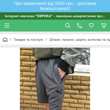
При замовленні від 5000 грн – доставка
безкоштовна!!!
Інтернет-магазин "ЕВРИКА" - панчішно-шкарпеткова продукц
Товари та послуги
Штани, лосини, шорти, колготки та п