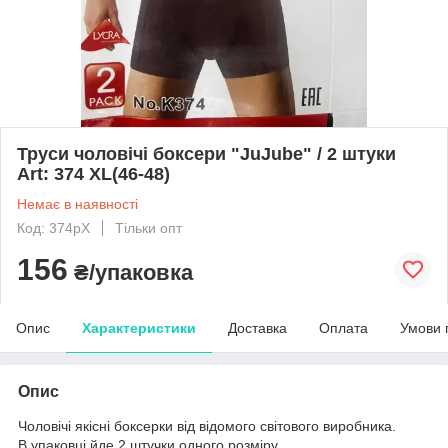
Труси чоловічі боксери "JuJube" / 2 штуки
Art: 374 XL(46-48)
Немає в наявності
Код: 374рХ
Тільки опт
156
₴/упаковка
Опис
Характеристики
Доставка
Оплата
Умови 
Опис
Чоловічі якісні боксерки від відомого світового виробника.
В упаковці йде 2 штучки одного розміру.