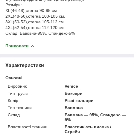
Розміри:
XL(46-48),стегна 90-95 см.
2XL(48-50),стегна 100-105 см.
3XL(50-52),стегна 105-112 см.
4XL(52-54),стегна 112-120 см.
Склад: Бавовна-95%, Спандекс-5%
Приховати
Характеристики
Основні
Виробник
Venice
Тип трусів
Боксери
Колір
Різні кольори
Тип тканини
Бавовна
Склад
Бавовна — 95%, Спандерс —
5%
Властивості тканини
Еластичність висока /
Стрейч