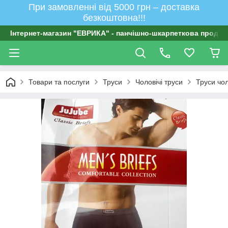
При замовленні від 5000 грн – доставка
безкоштовна!!!
Інтернет-магазин "ЕВРИКА" - панчішно-шкарпеткова продукц
Товари та послуги
Труси
Чоловічі труси
Труси чол