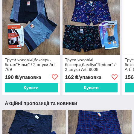
Труси чоловічі,боксери-
Труси чоловічі
Трус
батал"Нільс" / 2 штуки Art:
боксери,бамбук"Redoor" /
бокс
769
2 штуки Art: 9008
Art:
190
162
156
₴/упаковка
₴/упаковка
Купити
Купити
Акційні пропозиції та новинки