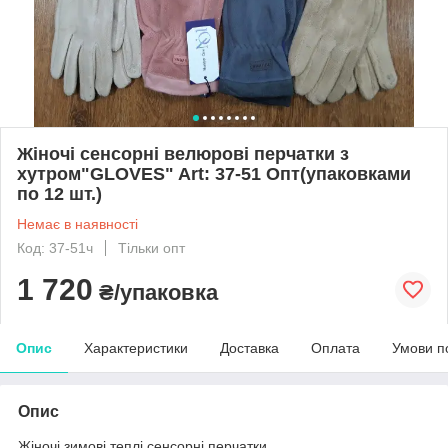
Жіночі сенсорні велюрові перчатки з
хутром"GLOVES" Art: 37-51 Опт(упаковками
по 12 шт.)
Немає в наявності
Код: 37-51ч
Тільки опт
1 720
₴/упаковка
Опис
Характеристики
Доставка
Оплата
Умови п
Опис
Жіночі зимові теплі сенсорні перчатки.