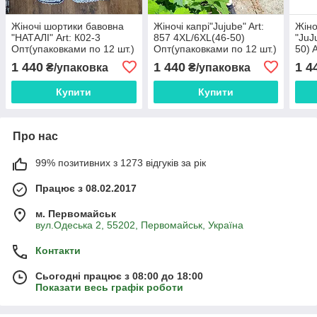
Жіночі шортики бавовна
Жіночі капрі"Jujube" Art:
Жіно
"НАТАЛІ" Art: К02-3
857 4XL/6XL(46-50)
"JuJ
Опт(упаковками по 12 шт.)
Опт(упаковками по 12 шт.)
50) 
Опт(
1 440
1 440
1 4
₴/упаковка
₴/упаковка
Купити
Купити
Про нас
99% позитивних з 1273 відгуків за рік
Працює з 08.02.2017
м. Первомайськ
вул.Одеська 2, 55202, Первомайськ, Україна
Контакти
Сьогодні працює з 08:00 до 18:00
Показати весь графік роботи