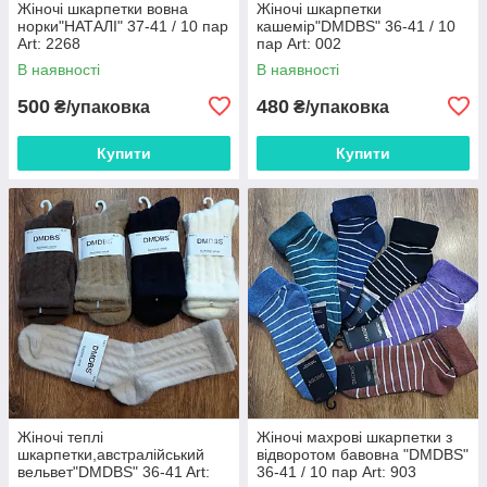
Жіночі шкарпетки вовна
Жіночі шкарпетки
норки"НАТАЛІ" 37-41 / 10 пар
кашемір"DMDBS" 36-41 / 10
Art: 2268
пар Art: 002
В наявності
В наявності
500
480
₴/упаковка
₴/упаковка
Купити
Купити
Жіночі теплі
Жіночі махрові шкарпетки з
шкарпетки,австралійський
відворотом бавовна "DMDBS"
вельвет"DMDBS" 36-41 Art:
36-41 / 10 пар Art: 903