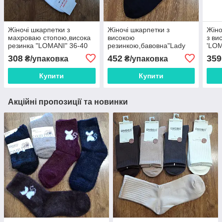
Жіночі шкарпетки з
Жіночі шкарпетки з
Жіно
махроваю стопою,висока
високою
з ви
резинка "LOMANI" 36-40
резинкою,бавовна"Lady
'LOM
Art: 519 / 12 пар
Socks"Туреччина 36-40 /
12 п
308
452
359
₴/упаковка
₴/упаковка
12 пар
Купити
Купити
Акційні пропозиції та новинки