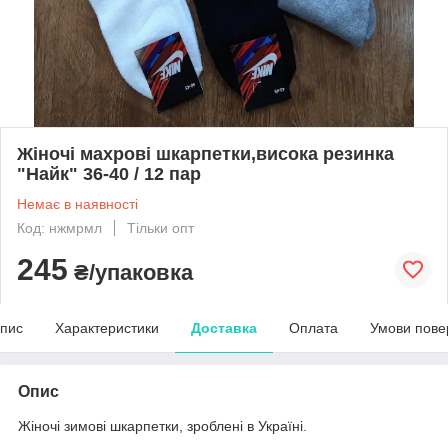
Жіночі махрові шкарпетки,висока резинка
"Найк" 36-40 / 12 пар
Немає в наявності
Код: нжмрмл
Тільки опт
245
₴/упаковка
пис
Характеристики
Доставка
Оплата
Умови пове
Опис
Жіночі зимові шкарпетки, зроблені в Україні.