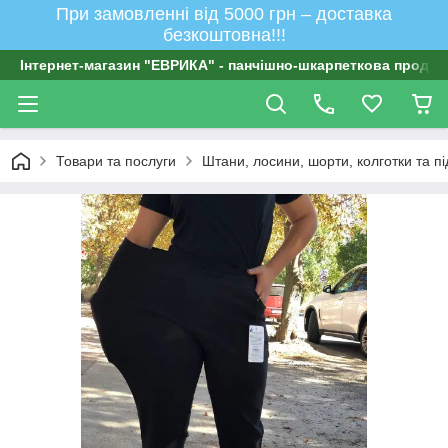
При замовленні від 5000 грн – доставка
безкоштовна!!!
Інтернет-магазин "ЕВРИКА" - панчішно-шкарпеткова продукц
Товари та послуги
Штани, лосини, шорти, колготки та п