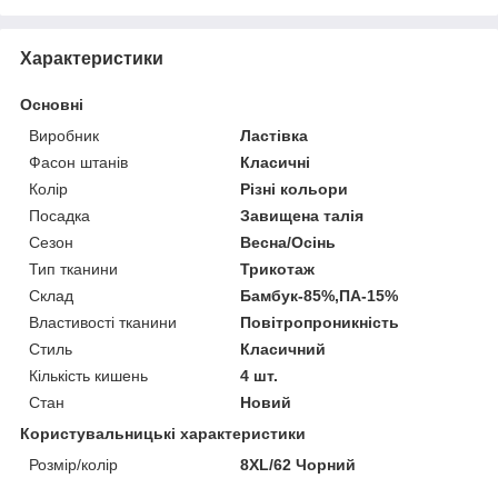
Характеристики
Основні
Виробник
Ластівка
Фасон штанів
Класичні
Колір
Різні кольори
Посадка
Завищена талія
Сезон
Весна/Осінь
Тип тканини
Трикотаж
Склад
Бамбук-85%,ПА-15%
Властивості тканини
Повітропроникність
Стиль
Класичний
Кількість кишень
4 шт.
Стан
Новий
Користувальницькі характеристики
Розмір/колір
8XL/62 Чорний