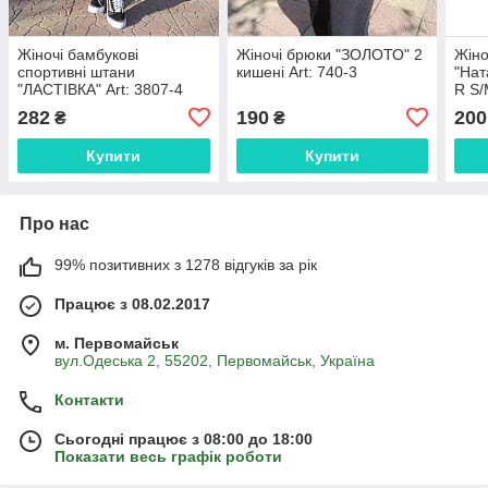
Жіночі бамбукові
Жіночі брюки "ЗОЛОТО" 2
Жіно
спортивні штани
кишені Art: 740-3
"Нат
"ЛАСТІВКА" Art: 3807-4
R S/
282
190
200
₴
₴
Купити
Купити
Про нас
99% позитивних з 1278 відгуків за рік
Працює з 08.02.2017
м. Первомайськ
вул.Одеська 2, 55202, Первомайськ, Україна
Контакти
Сьогодні працює з 08:00 до 18:00
Показати весь графік роботи