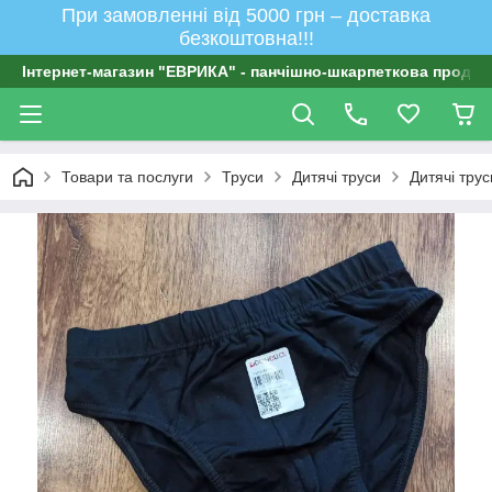
При замовленні від 5000 грн – доставка
безкоштовна!!!
Інтернет-магазин "ЕВРИКА" - панчішно-шкарпеткова продукц
Товари та послуги
Труси
Дитячі труси
Дитячі тру