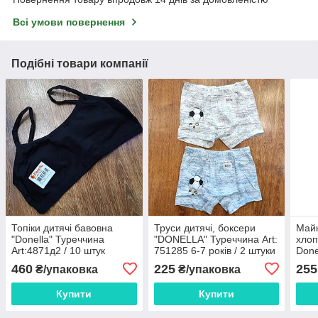
Всі умови повернення
Подібні товари компанії
Топіки дитячі бавовна
Труси дитячі, боксери
Майк
"Donella" Туреччина
"DONELLA" Туреччина Art:
хлоп
Art:4871д2 / 10 штук
751285 6-7 років / 2 штуки
Done
460
225
255
₴/упаковка
₴/упаковка
Купити
Купити