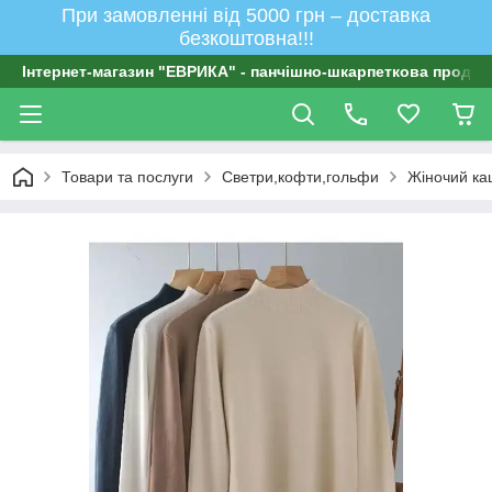
При замовленні від 5000 грн – доставка
безкоштовна!!!
Інтернет-магазин "ЕВРИКА" - панчішно-шкарпеткова продукц
Товари та послуги
Светри,кофти,гольфи
Жіночий каш