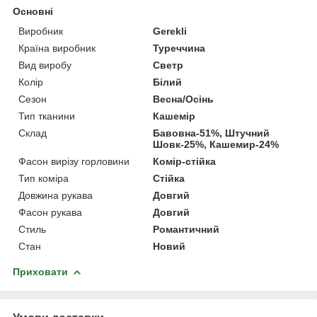
Основні
Виробник
Gerekli
Країна виробник
Туреччина
Вид виробу
Светр
Колір
Білий
Сезон
Весна/Осінь
Тип тканини
Кашемір
Склад
Бавовна-51%, Штучний
Шовк-25%, Кашемир-24%
Фасон вирізу горловини
Комір-стійка
Тип коміра
Стійка
Довжина рукава
Довгий
Фасон рукава
Довгий
Стиль
Романтичний
Стан
Новий
Приховати