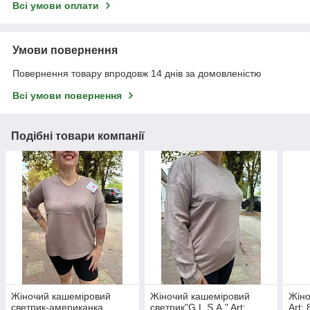
Всі умови оплати
Умови повернення
Повернення товару впродовж 14 днів за домовленістю
Всі умови повернення
Подібні товари компанії
Жіночий кашеміровий
Жіночий кашеміровий
Жіно
светрик-американка
светрик"G.L.S.A." Art:
Art: