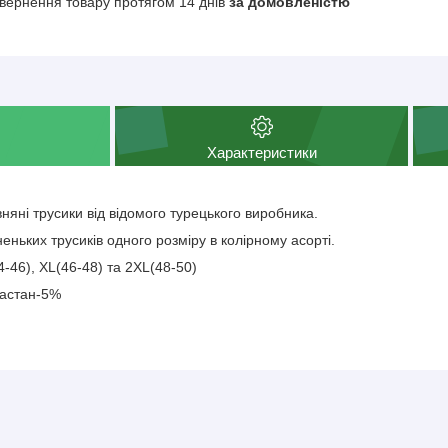
вернення товару протягом 14 днів
за домовленістю
Характеристики
няні трусики від відомого турецького виробника.
неньких трусиків одного розміру в колірному асорті.
4-46), XL(46-48) та 2XL(48-50)
ластан-5%