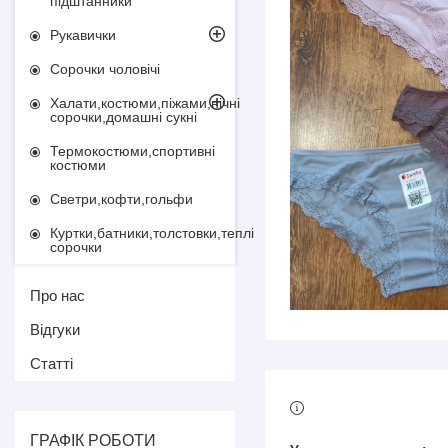
підштанники
Рукавички
Сорочки чоловічі
Халати,костюми,піжами,нічні
сорочки,домашні сукні
Термокостюми,спортивні
костюми
Светри,кофти,гольфи
Куртки,батники,толстовки,теплі
сорочки
Про нас
Відгуки
Статті
ГРАФІК РОБОТИ