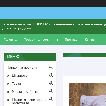
Інтернет-магазин "ЕВРИКА" - панчішно-шкарпеткова продукц
для всієї родини.
Головна
Товари та послуги
Про нас
Контакти
Товари та послуги
Шкарпетки
Труси
Майки, футболки
Штани, лосини, шорти,
колготки та