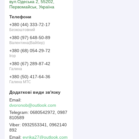
вул.Одеська 2, 55202,
Первомайськ, Україна
+380 (44) 333-72-17
Безкоштовний
+380 (97) 648-50-89
Валентина(Вайбер)
+380 (68) 054-29-72
Ігор
+380 (67) 289-87-42
Галина
+380 (50) 417-64-36
Галина МТС
dvoronob@outlook.com
0680542972, 0987
810589
0932553341, 0962140
892
Email
evrika27@outlook.com