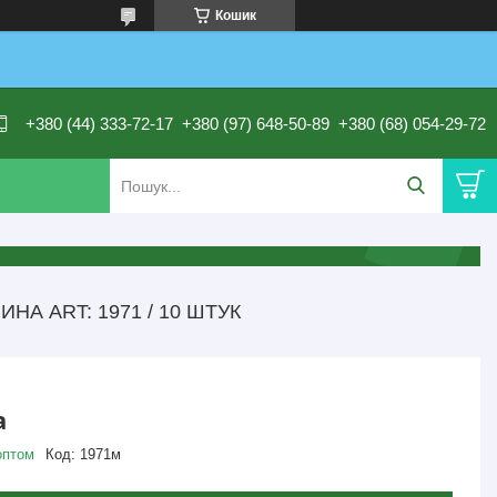
Кошик
+380 (44) 333-72-17
+380 (97) 648-50-89
+380 (68) 054-29-72
А ART: 1971 / 10 ШТУК
а
оптом
Код:
1971м