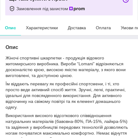
Замовлення під захистом
Опис
Характеристики
Доставка
Оплата
Умови п
Опис
Жіночі спортивні шкарпетки - продукція відомого
житомирського виробника. Вироби “Lomani” відрізняються
досконалістю крою, високою якістю матеріалу, з якого вони
виготовлені, та доступною ціною.
Їм віддають перевагу як професійні спортсмени, і ті, хто
просто веде активний спосіб життя. Зручні, легкі, практичні,
ідеальні для повсякденного використання. Для активного
відпочинку на свіжому повітрі та як елемент домашнього
одягу.
Використання високого відсоткового співвідношення
натуральних матеріалів (бавовна-80%, ПА-15%, лайкра-5%)
та задіяння у виробництві передових технологій дозволяють
ногам почуватися максимально комфортно. Немає відчуття