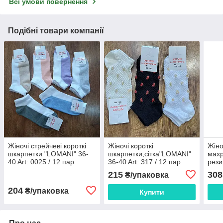
Всі умови повернення
Подібні товари компанії
Жіночі стрейчеві короткі
Жіночі короткі
Жіно
шкарпетки "LOMANI" 36-
шкарпетки,сітка"LOMANI"
махр
40 Art: 0025 / 12 пар
36-40 Art: 317 / 12 пар
рези
Art:
215
308
₴/упаковка
204
₴/упаковка
Купити