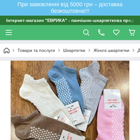
При замовленні від 5000 грн – доставка
безкоштовна!!!
Інтернет-магазин "ЕВРИКА" - панчішно-шкарпеткова продукц
Товари та послуги
Шкарпетки
Жіночі шкарпетки
Д