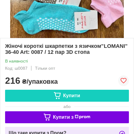
Жіночі короткі шкарпетки з язичком"LOMANI"
36-40 Art: 0087 / 12 пар 3D стопа
В наявності
Код: ш0087
Тільки опт
216
₴/упаковка
Купити
або
Купити з
Що таке купити з Пром?