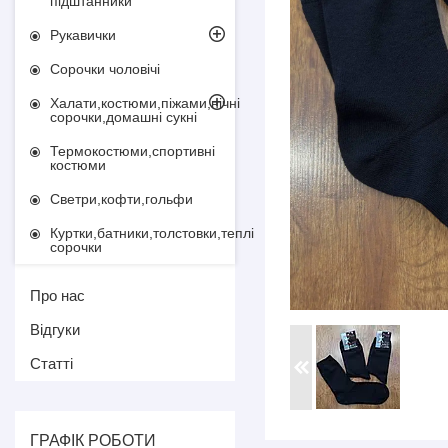
підштанники
Рукавички
Сорочки чоловічі
Халати,костюми,піжами,нічні
сорочки,домашні сукні
Термокостюми,спортивні
костюми
Светри,кофти,гольфи
Куртки,батники,толстовки,теплі
сорочки
Про нас
Відгуки
Статті
ГРАФІК РОБОТИ