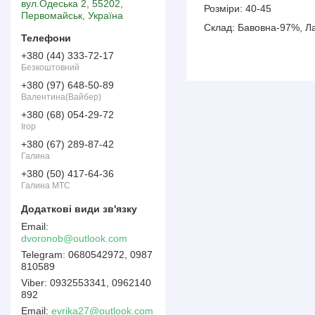
вул.Одеська 2, 55202,
Розміри: 40-45
Первомайськ, Україна
Склад: Бавовна-97%, Л
+380 (44) 333-72-17
Безкоштовний
+380 (97) 648-50-89
Валентина(Вайбер)
+380 (68) 054-29-72
Ігор
+380 (67) 289-87-42
Галина
+380 (50) 417-64-36
Галина МТС
dvoronob@outlook.com
0680542972, 0987
810589
0932553341, 0962140
892
Email
evrika27@outlook.com