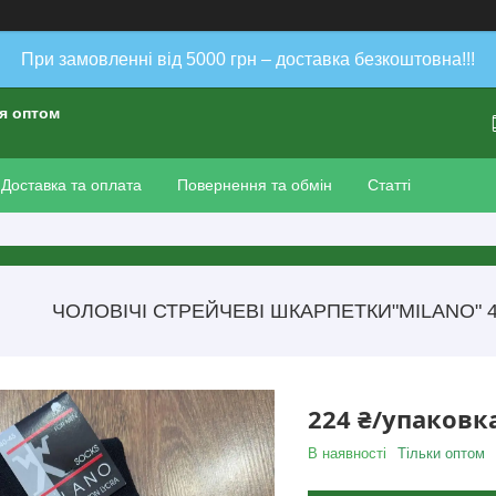
При замовленні від 5000 грн – доставка безкоштовна!!!
ія оптом
Доставка та оплата
Повернення та обмін
Статті
ЧОЛОВІЧІ СТРЕЙЧЕВІ ШКАРПЕТКИ"MILANO" 40-
224 ₴/упаковк
В наявності
Тільки оптом