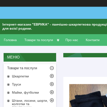
Інтернет-магазин "ЕВРИКА" - панчішно-шкарпеткова продукц
для всієї родини.
Головна
Товари та послуги
Про нас
Контакти
Товари та послуги
Шкарпетки
Труси
Майки, футболки
Штани, лосини, шорти,
колготки та