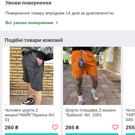
Умови повернення
Повернення товару впродовж 14 днів за домовленістю
Всі умови повернення
Подібні товари компанії
Чоловічі шорти,2
Шорти плащівка,3 кишені
Чоло
кишені"НАЙК"Україна Art:
"Бабала" Art: 1001
"НАТ
01
049-
260
265
255
₴
₴