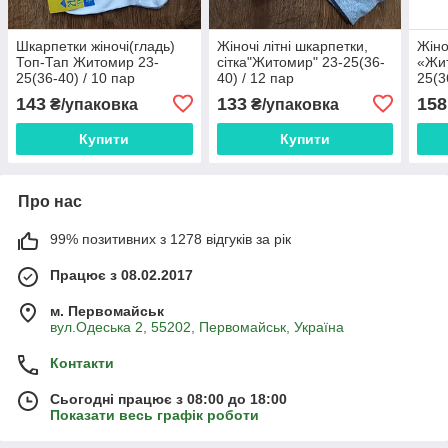
Шкарпетки жіночі(гладь)
Жіночі літні шкарпетки,
Жіно
Топ-Тап Житомир 23-
сітка"Житомир" 23-25(36-
«Жи
25(36-40) / 10 пар
40) / 12 пар
25(3
143
133
158
₴/упаковка
₴/упаковка
Купити
Купити
Про нас
99% позитивних з 1278 відгуків за рік
Працює з 08.02.2017
м. Первомайськ
вул.Одеська 2, 55202, Первомайськ, Україна
Контакти
Сьогодні працює з 08:00 до 18:00
Показати весь графік роботи