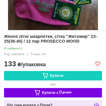
Жіночі літні шкарпетки, сітка "Житомир" 23-
25(36-40) / 12 пар PROSECCO MOOD
В наявності
Код: шжсжпм
Тільки опт
133
₴/упаковка
Купити
або
Купити з
Що таке купити з Пром?