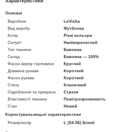
Характеристики
Основні
Виробник
LeVisha
Вид виробу
Футболка
Колір
Різні кольори
Силует
Напівприлеглий
Тип тканини
Бавовна
Склад
Бавовна — 100%
Фасон вирізу горловини
Круглий
Довжина рукава
Короткий
Фасон рукава
Короткий
Стиль
Класичний
Оздоблення та прикраси
Стрази
Властивості тканини
Повітропроникність
Стан
Новий
Користувальницькі характеристики
Розмір/колір
L (54-56) Білий