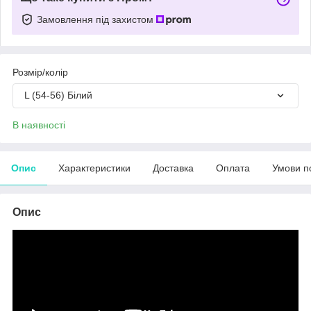
Замовлення під захистом
Розмір/колір
L (54-56) Білий
В наявності
Опис
Характеристики
Доставка
Оплата
Умови п
Опис