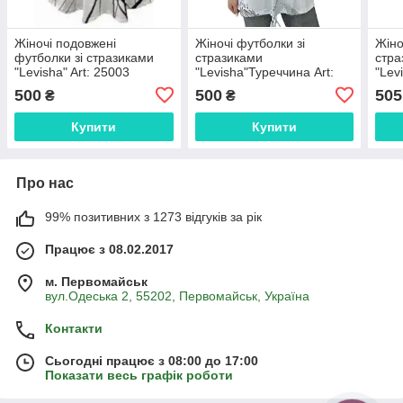
Жіночі подовжені
Жіночі футболки зі
Жіно
футболки зі стразиками
стразиками
стра
"Levisha" Art: 25003
"Levisha"Туреччина Art:
"Lev
25312
260
500
500
505
₴
₴
Купити
Купити
Про нас
99% позитивних з 1273 відгуків за рік
Працює з 08.02.2017
м. Первомайськ
вул.Одеська 2, 55202, Первомайськ, Україна
Контакти
Сьогодні працює з 08:00 до 17:00
Показати весь графік роботи