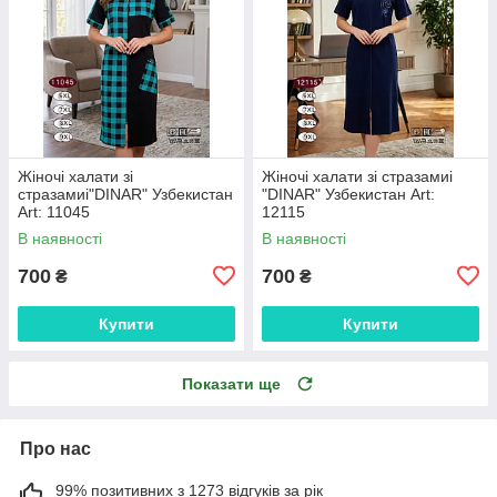
Жіночі халати зі
Жіночі халати зі стразамиі
стразамиі"DINAR" Узбекистан
"DINAR" Узбекистан Art:
Art: 11045
12115
В наявності
В наявності
700
700
₴
₴
Купити
Купити
Показати ще
Про нас
99% позитивних з 1273 відгуків за рік