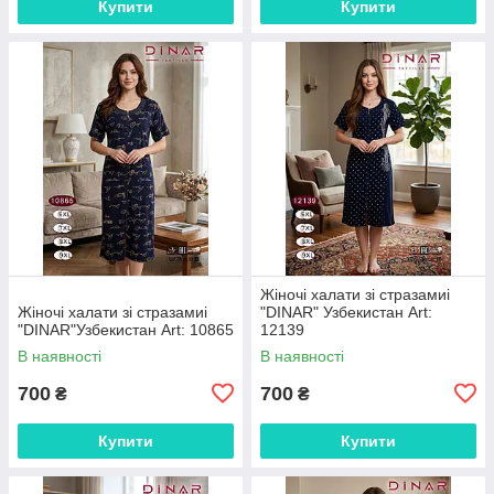
Купити
Купити
Жіночі халати зі стразамиі
Жіночі халати зі стразамиі
"DINAR" Узбекистан Art:
"DINAR"Узбекистан Art: 10865
12139
В наявності
В наявності
700
700
₴
₴
Купити
Купити