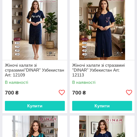
Жіночі халати зі
Жіночі халати зі стразамиі
стразамиі"DINAR" Узбекистан
"DINAR" Узбекистан Art:
Art: 12109
12113
В наявності
В наявності
700
700
₴
₴
Купити
Купити