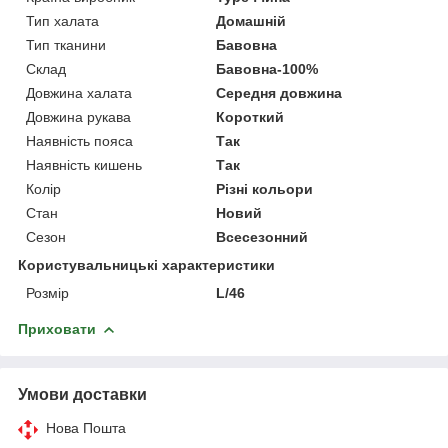
Тип халата
Домашній
Тип тканини
Бавовна
Склад
Бавовна-100%
Довжина халата
Середня довжина
Довжина рукава
Короткий
Наявність пояса
Так
Наявність кишень
Так
Колір
Різні кольори
Стан
Новий
Сезон
Всесезонний
Користувальницькі характеристики
Розмір
L/46
Приховати
Умови доставки
Нова Пошта