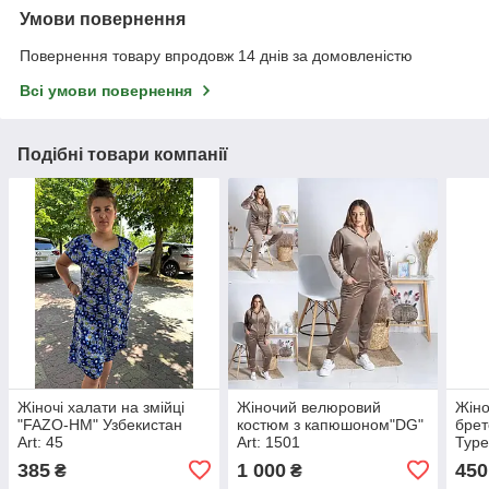
Умови повернення
Повернення товару впродовж 14 днів за домовленістю
Всі умови повернення
Подібні товари компанії
Жіночі халати на змійці
Жіночий велюровий
Жіно
"FAZO-HM" Узбекистан
костюм з капюшоном"DG"
брет
Art: 45
Art: 1501
Туре
штук
385
1 000
450
₴
₴