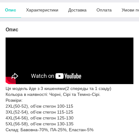
Опис
Характеристики
Доставка
Оплата
Умови п
Опис
Ця модель йде з 3 кишенями(2 спереды та 1 сзаду)
Кольора в наявності: Чорні, Сірі та Темно-Сірі.
Розміри:
2XL(50-52), об'єм стегон 100-115
3XL(52-54), об'єм стегон 115-125
4XL(54-56), об'єм стегон 125-130
5XL(56-58), об'єм стегон 130-135
Склад: Бавовна-70%, ПА-25%, Еластан-5%