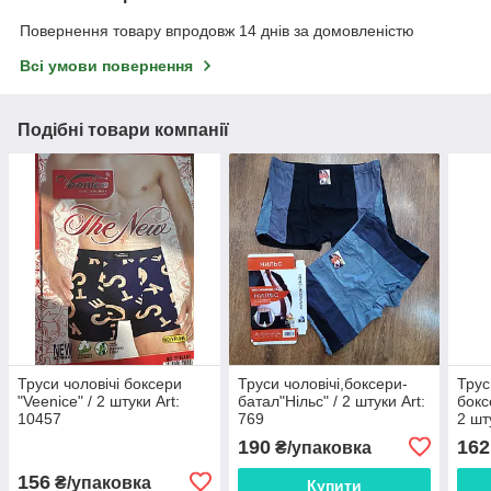
Повернення товару впродовж 14 днів за домовленістю
Всі умови повернення
Подібні товари компанії
Труси чоловічі боксери
Труси чоловічі,боксери-
Трус
"Veenice" / 2 штуки Art:
батал"Нільс" / 2 штуки Art:
бокс
10457
769
2 шт
190
162
₴/упаковка
156
₴/упаковка
Купити