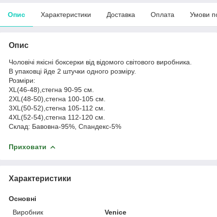
Опис
Характеристики
Доставка
Оплата
Умови п
Опис
Чоловічі якісні боксерки від відомого світового виробника.
В упаковці йде 2 штучки одного розміру.
Розміри:
XL(46-48),стегна 90-95 см.
2XL(48-50),стегна 100-105 см.
3XL(50-52),стегна 105-112 см.
4XL(52-54),стегна 112-120 см.
Склад: Бавовна-95%, Спандекс-5%
Приховати
Характеристики
Основні
Виробник
Venice