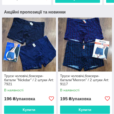
Акційні пропозиції та новинки
Труси чоловічі,боксери-
Труси чоловічі,боксери-
батали "Nickdar" / 2 штуки Art:
батали"Menron" / 2 штуки Art:
7921
9117
В наявності
В наявності
196
195
₴/упаковка
₴/упаковка
Купити
Купити