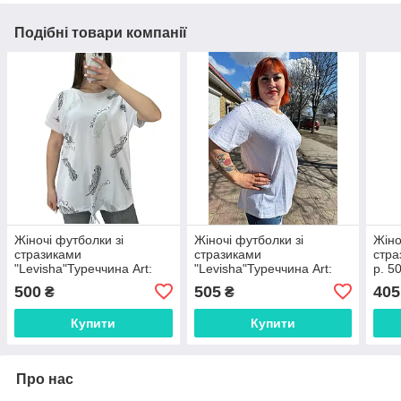
Подібні товари компанії
Жіночі футболки зі
Жіночі футболки зі
Жіно
стразиками
стразиками
стр
"Levisha"Туреччина Art:
"Levisha"Туреччина Art:
р. 5
25312
26002
500
505
405
₴
₴
Купити
Купити
Про нас