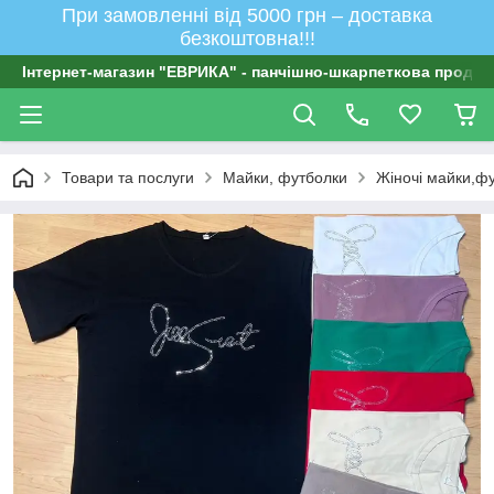
При замовленні від 5000 грн – доставка
безкоштовна!!!
Інтернет-магазин "ЕВРИКА" - панчішно-шкарпеткова продукц
Товари та послуги
Майки, футболки
Жіночі майки,ф