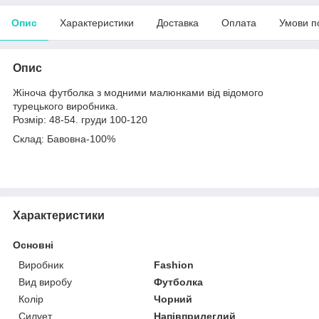
Опис
Характеристики
Доставка
Оплата
Умови п
Опис
Жіноча футболка з модними малюнками від відомого
турецького виробника.
Розмір: 48-54. груди 100-120
Склад: Бавовна-100%
Характеристики
Основні
Виробник
Fashion
Вид виробу
Футболка
Колір
Чорний
Силует
Напівприлеглий