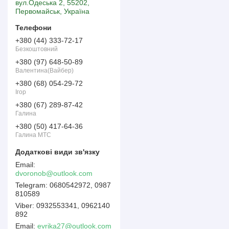
вул.Одеська 2, 55202,
Первомайськ, Україна
+380 (44) 333-72-17
Безкоштовний
+380 (97) 648-50-89
Валентина(Вайбер)
+380 (68) 054-29-72
Ігор
+380 (67) 289-87-42
Галина
+380 (50) 417-64-36
Галина МТС
dvoronob@outlook.com
0680542972, 0987
810589
0932553341, 0962140
892
Email
evrika27@outlook.com