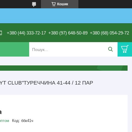
Кошик
+380 (44) 333-72-17
+380 (97) 648-50-89
+380 (68) 054-29-72
T CLUB"ТУРЕЧЧИНА 41-44 / 12 ПАР
а
оптом
Код:
ббк41ч