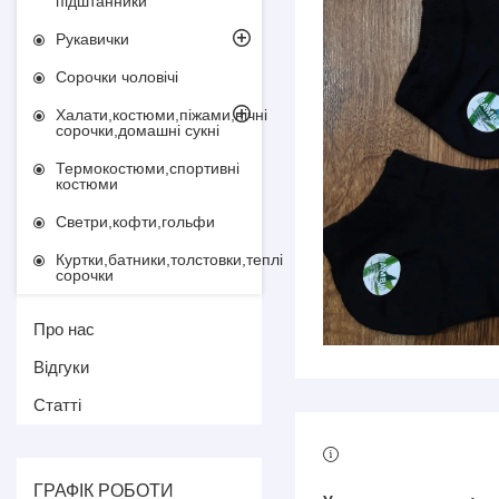
підштанники
Рукавички
Сорочки чоловічі
Халати,костюми,піжами,нічні
сорочки,домашні сукні
Термокостюми,спортивні
костюми
Светри,кофти,гольфи
Куртки,батники,толстовки,теплі
сорочки
Про нас
Відгуки
Статті
ГРАФІК РОБОТИ