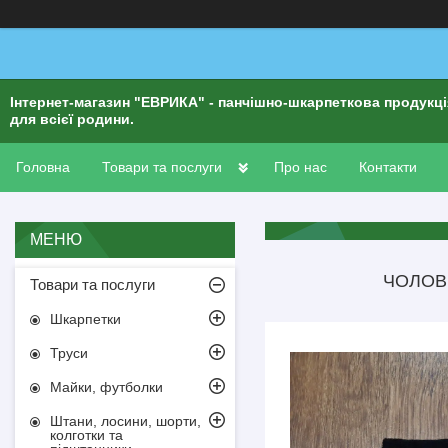
Інтернет-магазин "ЕВРИКА" - панчішно-шкарпеткова продукц
для всієї родини.
Головна
Товари та послуги
Про нас
Контакти
ЧОЛОВІ
Товари та послуги
Шкарпетки
Труси
Майки, футболки
Штани, лосини, шорти,
колготки та