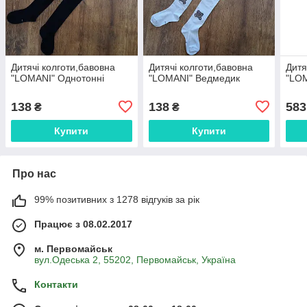
Дитячі колготи,бавовна
Дитячі колготи,бавовна
Дитя
"LOMANI" Однотонні
"LOMANI" Ведмедик
"LOM
138
138
583
₴
₴
Купити
Купити
Про нас
99% позитивних з 1278 відгуків за рік
Працює з 08.02.2017
м. Первомайськ
вул.Одеська 2, 55202, Первомайськ, Україна
Контакти