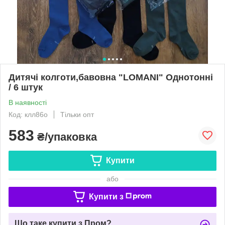
Дитячі колготи,бавовна "LOMANI" Однотонні
/ 6 штук
В наявності
Код: клл86о
Тільки опт
583
₴/упаковка
Купити
або
Купити з
Що таке купити з Пром?