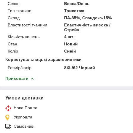
Сезон
Весна/Осінь
Тип тканини
Трикотаж
Склад
ПА-85%, Спандекс-15%
Властивості тканини
Еластичність висока /
Стрейч
Кількість кишень
4 шт.
Стан
Новий
Колір
Синій
Користувальницькі характеристики
Розмір/колір
8XL/62 Чорний
Приховати
Умови доставки
Нова Пошта
Укрпошта
Самовивіз