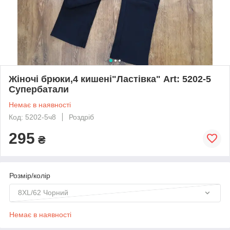
Жіночі брюки,4 кишені"Ластівка" Art: 5202-5
Супербатали
Немає в наявності
Код: 5202-5ч8
Роздріб
295
₴
Розмір/колір
8XL/62 Чорний
Немає в наявності