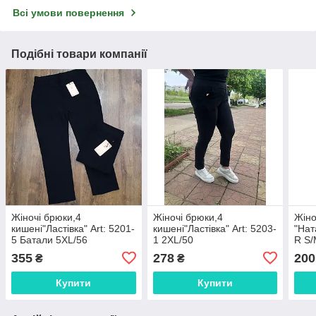
Всі умови повернення
Подібні товари компанії
Жіночі брюки,4
Жіночі брюки,4
Жіно
кишені"Ластівка" Art: 5201-
кишені"Ластівка" Art: 5203-
"Нат
5 Батали 5XL/56
1 2XL/50
R S/
355
278
200
₴
₴
Купити
Купити