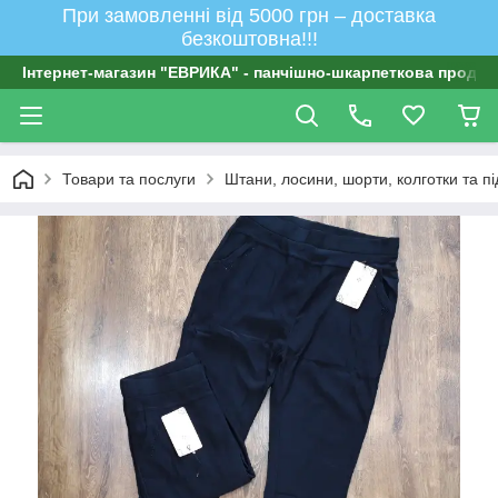
При замовленні від 5000 грн – доставка
безкоштовна!!!
Інтернет-магазин "ЕВРИКА" - панчішно-шкарпеткова продукц
Товари та послуги
Штани, лосини, шорти, колготки та п