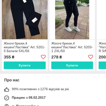
Жіночі брюки,4
Жіночі брюки,4
Жіно
кишені"Ластівка" Art: 5201-
кишені"Ластівка" Art: 5203-
"Нат
5 Батали 5XL/56
1 2XL/50
R S/
355
278
200
₴
₴
Купити
Купити
Про нас
99% позитивних з 1276 відгуків за рік
Працює з 08.02.2017
м. Первомайськ