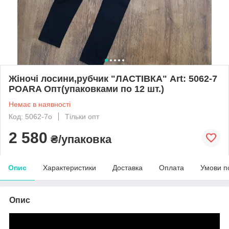
Жіночі лосини,рубчик "ЛАСТІВКА" Art: 5062-7
POARA Опт(упаковками по 12 шт.)
Немає в наявності
Код: 5062-7о
Тільки опт
2 580
₴/упаковка
Опис
Характеристики
Доставка
Оплата
Умови п
Опис