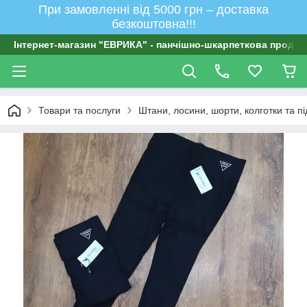
При замовленні від 5000 грн – доставка
безкоштовна!!!
Інтернет-магазин "ЕВРИКА" - панчішно-шкарпеткова продукц
Товари та послуги
Штани, лосини, шорти, колготки та п