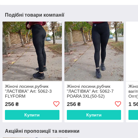
Подібні товари компанії
Жіночі лосини,рубчик
Жіночі лосини,рубчик
Жіно
"ЛАСТІВКА" Art: 5062-3
"ЛАСТІВКА" Art: 5062-7
вагі
FLYFORM
POARA 3XL(50-52)
Опт(
256
256
1 5
₴
₴
Купити
Купити
Акційні пропозиції та новинки