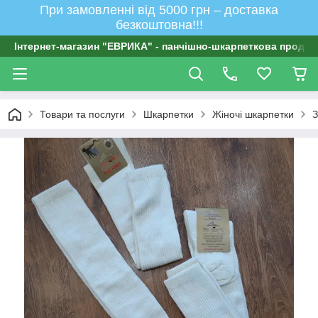
При замовленні від 5000 грн – доставка
безкоштовна!!!
Інтернет-магазин "ЕВРИКА" - панчішно-шкарпеткова продукц
Товари та послуги
Шкарпетки
Жіночі шкарпетки
З