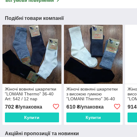
Всі умови повернення
Подібні товари компанії
Жіночі вовняні шкарпетки
Жіночі вовняні шкарпетки
Жіно
"LOMANI Thermo" 36-40
з високою гумкою
висо
Art: 542 / 12 пар
"LOMANI Thermo" 36-40
"LOM
Art: 545 / 12 пар
Art:
702
610
914
₴/упаковка
₴/упаковка
Купити
Купити
Акційні пропозиції та новинки