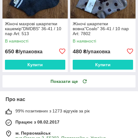
Жіночі махрові шкарпетки
Жіночі шкарпетки
кашемір"DMDBS" 36-41 / 10
вовна"Coalo" 36-41 / 10 пар
пар Art: 513
Art: 7802
В наявності
В наявності
650
480
₴/упаковка
₴/упаковка
Купити
Купити
Показати ще
Про нас
99% позитивних з 1273 відгуків за рік
Працює з 08.02.2017
м. Первомайськ
вул.Одеська 2, 55202, Первомайськ, Україна