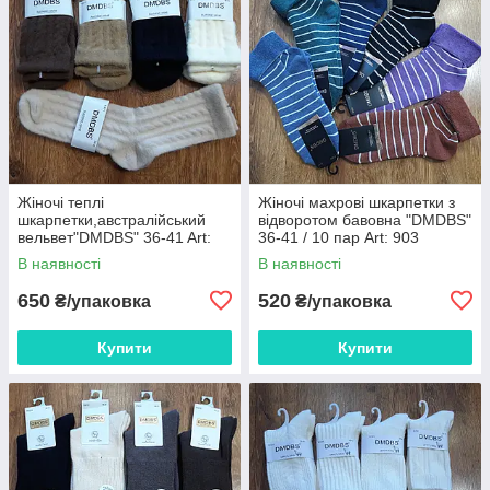
Жіночі теплі
Жіночі махрові шкарпетки з
шкарпетки,австралійський
відворотом бавовна "DMDBS"
вельвет"DMDBS" 36-41 Art:
36-41 / 10 пар Art: 903
671 / 10 пар
В наявності
В наявності
650
520
₴/упаковка
₴/упаковка
Купити
Купити