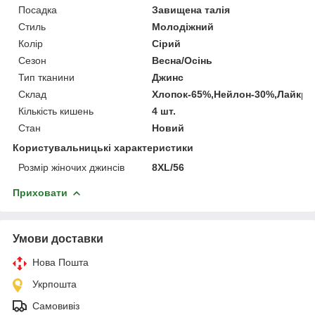
Посадка
Завищена талія
Стиль
Молодіжний
Колір
Сірий
Сезон
Весна/Осінь
Тип тканини
Джинс
Склад
Хлопок-65%,Нейлон-30%,Лайкра
Кількість кишень
4 шт.
Стан
Новий
Користувальницькі характеристики
Розмір жіночих джинсів
8XL/56
Приховати
Умови доставки
Нова Пошта
Укрпошта
Самовивіз