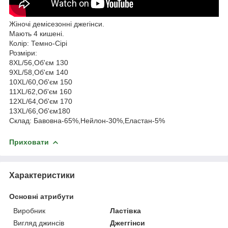
Жіночі демісезонні джегінси.
Мають 4 кишені.
Колір: Темно-Сірі
Розміри:
8XL/56,Об'єм 130
9XL/58,Об'єм 140
10XL/60,Об'єм 150
11XL/62,Об'єм 160
12XL/64,Об'єм 170
13XL/66,Об'єм180
Склад: Бавовна-65%,Нейлон-30%,Еластан-5%
Приховати
Характеристики
Основні атрибути
Виробник
Ластівка
Вигляд джинсів
Джеггінси