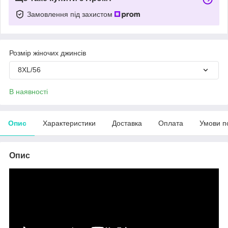
Замовлення під захистом
Розмір жіночих джинсів
8XL/56
В наявності
Опис
Характеристики
Доставка
Оплата
Умови п
Опис