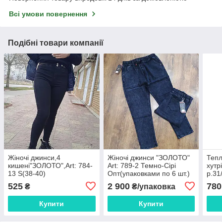
Всі умови повернення
Подібні товари компанії
Жіночі джинси,4
Жіночі джинси "ЗОЛОТО"
Тепл
кишені"ЗОЛОТО",Art: 784-
Art: 789-2 Темно-Сірі
хутр
13 S(38-40)
Опт(упаковками по 6 шт.)
р.31
525
2 900
780
₴
₴/упаковка
Купити
Купити