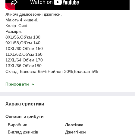
Жіночі демісезонні джегінси.
Мають 4 кишені.
Колір: Сині
Розміри:
8XL/56,Об'єм 130
9XL/58,Об'єм 140
10XL/60,Об'єм 150
11XL/62,Об'єм 160
12XL/64,Об'єм 170
13XL/66,Об'єм180
Склад: Бавовна-65%,Нейлон-30%,Еластан-5%
Приховати
Характеристики
Основні атрибути
Виробник
Ластівка
Вигляд джинсів
Джеггінси