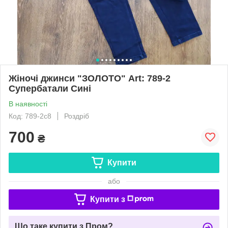
Жіночі джинси "ЗОЛОТО" Art: 789-2
Супербатали Сині
В наявності
Код: 789-2с8
Роздріб
700
₴
Купити
або
Купити з
Що таке купити з Пром?