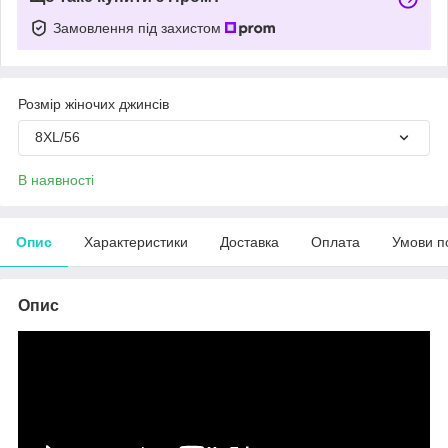
Замовлення під захистом
Розмір жіночих джинсів
8XL/56
В наявності
Опис
Характеристики
Доставка
Оплата
Умови п
Опис