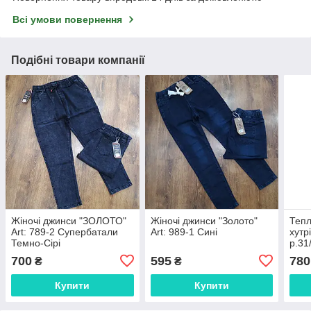
Всі умови повернення
Подібні товари компанії
Жіночі джинси "ЗОЛОТО"
Жіночі джинси "Золото"
Тепл
Art: 789-2 Супербатали
Art: 989-1 Сині
хутр
Темно-Сірі
р.31
700
595
780
₴
₴
Купити
Купити