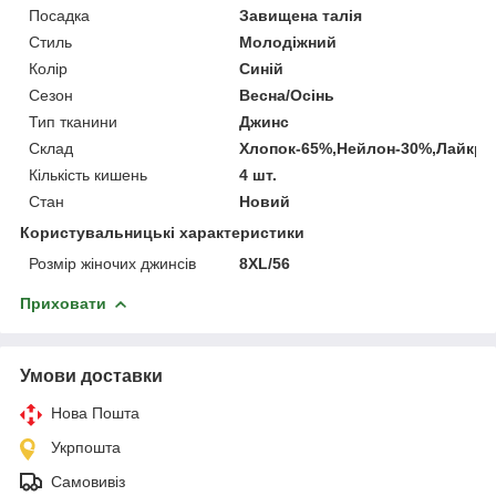
Посадка
Завищена талія
Стиль
Молодіжний
Колір
Синій
Сезон
Весна/Осінь
Тип тканини
Джинс
Склад
Хлопок-65%,Нейлон-30%,Лайкра
Кількість кишень
4 шт.
Стан
Новий
Користувальницькі характеристики
Розмір жіночих джинсів
8XL/56
Приховати
Умови доставки
Нова Пошта
Укрпошта
Самовивіз