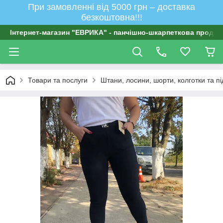
При замовленні від 5000 грн – доставка
безкоштовна!!!
Інтернет-магазин "ЕВРИКА" - панчішно-шкарпеткова продукц
Товари та послуги
Штани, лосини, шорти, колготки та п