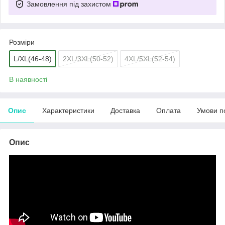
Замовлення під захистом
Розміри
L/XL(46-48)
2XL/3XL(50-52)
4XL/5XL(52-54)
В наявності
Опис
Характеристики
Доставка
Оплата
Умови п
Опис