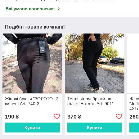
Всі умови повернення
Подібні товари компанії
Жіночі брюки "ЗОЛОТО" 2
Теплі жіночі брюки на
Жіно
кишені Art: 740-3
флісі "Наталі" Art: 9011
"JuJ
4XL(
190
370
260
₴
₴
Купити
Купити