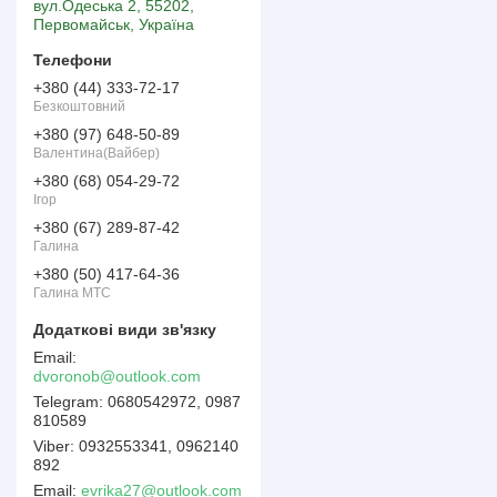
вул.Одеська 2, 55202,
Первомайськ, Україна
+380 (44) 333-72-17
Безкоштовний
+380 (97) 648-50-89
Валентина(Вайбер)
+380 (68) 054-29-72
Ігор
+380 (67) 289-87-42
Галина
+380 (50) 417-64-36
Галина МТС
dvoronob@outlook.com
0680542972, 0987
810589
0932553341, 0962140
892
Email
evrika27@outlook.com