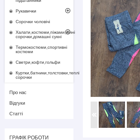
підштанники
Рукавички
Сорочки чоловічі
Халати,костюми,піжами,нічні
сорочки,домашні сукні
Термокостюми,спортивні
костюми
Светри,кофти,гольфи
Куртки,батники,толстовки,теплі
сорочки
Про нас
Відгуки
Статті
ГРАФІК РОБОТИ