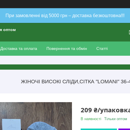
При замовленні від 5000 грн – доставка безкоштовна!!!
ія оптом
Доставка та оплата
Повернення та обмін
Статті
ЖІНОЧІ ВИСОКІ СЛІДИ,СІТКА "LOMANI" 36-40
209 ₴/упаковк
В наявності
Тільки оптом