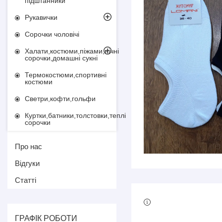
підштанники
Рукавички
Сорочки чоловічі
Халати,костюми,піжами,нічні
сорочки,домашні сукні
Термокостюми,спортивні
костюми
Светри,кофти,гольфи
Куртки,батники,толстовки,теплі
сорочки
Про нас
Відгуки
Статті
ГРАФІК РОБОТИ