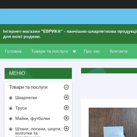
Інтернет-магазин "ЕВРИКА" - панчішно-шкарпеткова продукц
для всієї родини.
Головна
Товари та послуги
Про нас
Контакти
Товари та послуги
Шкарпетки
Труси
Майки, футболки
Штани, лосини, шорти,
колготки та