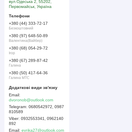
вул.Одеська 2, 55202,
Первомайськ, Україна
+380 (44) 333-72-17
Безкоштовний
+380 (97) 648-50-89
Валентина(Вайбер)
+380 (68) 054-29-72
Ігор
+380 (67) 289-87-42
Галина
+380 (50) 417-64-36
Галина МТС
dvoronob@outlook.com
0680542972, 0987
810589
0932553341, 0962140
892
Email
evrika27@outlook.com