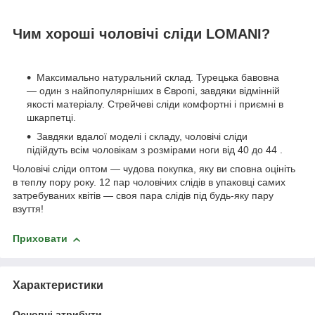
Чим хороші чоловічі сліди LOMANI?
Максимально натуральний склад. Турецька бавовна
― один з найпопулярніших в Європі, завдяки відмінній
якості матеріалу. Стрейчеві сліди комфортні і приємні в
шкарпетці.
Завдяки вдалої моделі і складу, чоловічі сліди
підійдуть всім чоловікам з розмірами ноги від 40 до 44 .
Чоловічі сліди оптом ― чудова покупка, яку ви сповна оцініть
в теплу пору року. 12 пар чоловічих слідів в упаковці самих
затребуваних квітів ― своя пара слідів під будь-яку пару
взуття!
Приховати
Характеристики
Основні атрибути