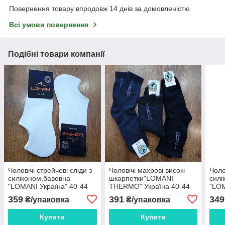
Повернення товару впродовж 14 днів за домовленістю
Всі умови повернення
Подібні товари компанії
Чоловічі стрейчеві сліди з
Чоловічі махрові високі
Чоло
силіконом,бавовна
шкарпетки"LOMANI
силі
"LOMANI Україна" 40-44
THERMO" Україна 40-44
"LOM
Art: 226 / 12 пар
Art: 622 / 12 пар
12 п
359
391
349
₴/упаковка
₴/упаковка
Купити
Купити