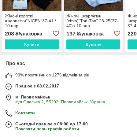
Жіночі короткі
Жіночі шкарпетки
Жіно
шкарпетки"NICEN"37-41 /
(сітка)"Топ-Тап" 23-25(37-
шка
10 пар
40) / 10 пар
37-4
208
137
220
₴/упаковка
₴/упаковка
Купити
Купити
Про нас
99% позитивних з 1276 відгуків за рік
Працює з 08.02.2017
м. Первомайськ
вул.Одеська 2, 55202, Первомайськ, Україна
Контакти
Сьогодні працює з 08:00 до 17:00
Показати весь графік роботи