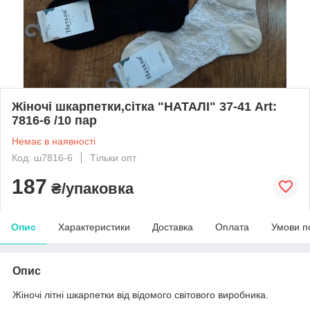
Жіночі шкарпетки,сітка "НАТАЛІ" 37-41 Art:
7816-6 /10 пар
Немає в наявності
Код: ш7816-6
Тільки опт
187
₴/упаковка
Опис
Характеристики
Доставка
Оплата
Умови п
Опис
Жіночі літні шкарпетки від відомого світового виробника.