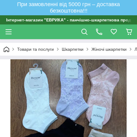
При замовленні від 5000 грн – доставка
безкоштовна!!!
Інтернет-магазин "ЕВРИКА" - панчішно-шкарпеткова продукц
Товари та послуги
Шкарпетки
Жіночі шкарпетки
Л