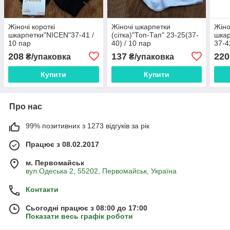
Жіночі короткі
Жіночі шкарпетки
Жіно
шкарпетки"NICEN"37-41 /
(сітка)"Топ-Тап" 23-25(37-
шка
10 пар
40) / 10 пар
37-4
208
137
220
₴/упаковка
₴/упаковка
Купити
Купити
Про нас
99% позитивних з 1273 відгуків за рік
Працює з 08.02.2017
м. Первомайськ
вул.Одеська 2, 55202, Первомайськ, Україна
Контакти
Сьогодні працює з 08:00 до 17:00
Показати весь графік роботи