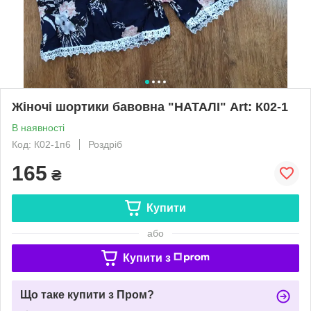
Жіночі шортики бавовна "НАТАЛІ" Art: К02-1
В наявності
Код: К02-1п6
Роздріб
165
₴
Купити
або
Купити з
Що таке купити з Пром?