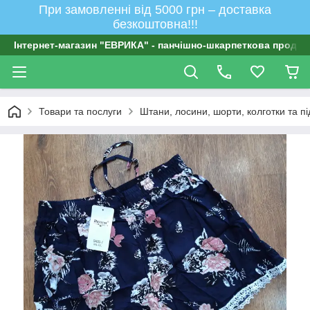
При замовленні від 5000 грн – доставка
безкоштовна!!!
Інтернет-магазин "ЕВРИКА" - панчішно-шкарпеткова продукц
Товари та послуги
Штани, лосини, шорти, колготки та п