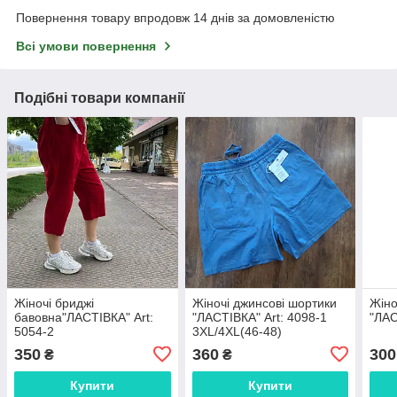
Повернення товару впродовж 14 днів за домовленістю
Всі умови повернення
Подібні товари компанії
Жіночі бриджі
Жіночі джинсові шортики
Жіно
бавовна"ЛАСТІВКА" Art:
"ЛАСТІВКА" Art: 4098-1
"ЛАС
5054-2
3XL/4XL(46-48)
350
360
300
₴
₴
Купити
Купити