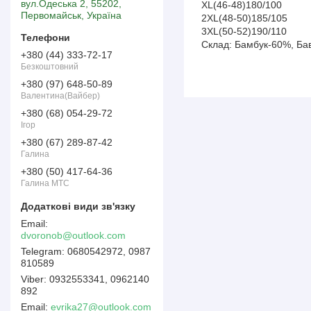
вул.Одеська 2, 55202,
XL(46-48)180/100
Первомайськ, Україна
2XL(48-50)185/105
3XL(50-52)190/110
Склад: Бамбук-60%, Ба
+380 (44) 333-72-17
Безкоштовний
+380 (97) 648-50-89
Валентина(Вайбер)
+380 (68) 054-29-72
Ігор
+380 (67) 289-87-42
Галина
+380 (50) 417-64-36
Галина МТС
dvoronob@outlook.com
0680542972, 0987
810589
0932553341, 0962140
892
Email
evrika27@outlook.com