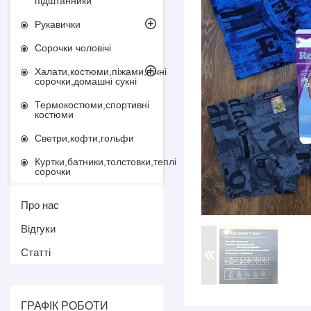
підштанники
Рукавички
Сорочки чоловічі
Халати,костюми,піжами,нічні
сорочки,домашні сукні
Термокостюми,спортивні
костюми
Светри,кофти,гольфи
Куртки,батники,толстовки,теплі
сорочки
Про нас
Відгуки
Статті
ГРАФІК РОБОТИ