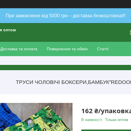
При замовленні від 5000 грн – доставка безкоштовна!!!
ія оптом
Доставка та оплата
Повернення та обмін
Статті
ТРУСИ ЧОЛОВІЧІ БОКСЕРИ,БАМБУК"REDOOR" 
162 ₴/упаковк
В наявності
Тільки оптом