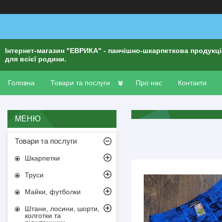
Інтернет-магазин "ЕВРИКА" - панчішно-шкарпеткова продукц
для всієї родини.
Головна
Товари та послуги
Про нас
Контакти
Товари та послуги
Шкарпетки
Труси
Майки, футболки
Штани, лосини, шорти,
колготки та