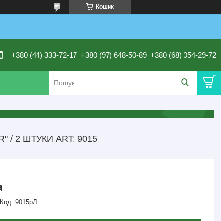
Кошик
+380 (44) 333-72-17
+380 (97) 648-50-89
+380 (68) 054-29-72
/ 2 ШТУКИ ART: 9015
а
Код:
9015рЛ