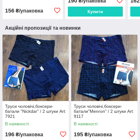
190
162
₴/упаковка
156
₴/упаковка
Купити
Акційні пропозиції та новинки
Труси чоловічі,боксери-
Труси чоловічі,боксери-
батали "Nickdar" / 2 штуки Art:
батали"Menron" / 2 штуки Art:
7921
9117
В наявності
В наявності
196
195
₴/упаковка
₴/упаковка