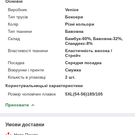
Основні
Виробник
Venice
Тип трусів
Боксери
Колір
Різні кольори
Тип тканини
Бавовна
Склад
Бамбук-60%, Бавовна-32%,
Спандекс-8%
Властивості тканини
Еластичність висока /
Стрейч
Посадка
Середня посадка
Візерунки і принти
Смужка
Кількість в упаковці
2 шт.
Користувальницькі характеристики
Розмір чоловічих плавок
5XL(54-56)185/105
Приховати
Умови доставки
Нова Пошта