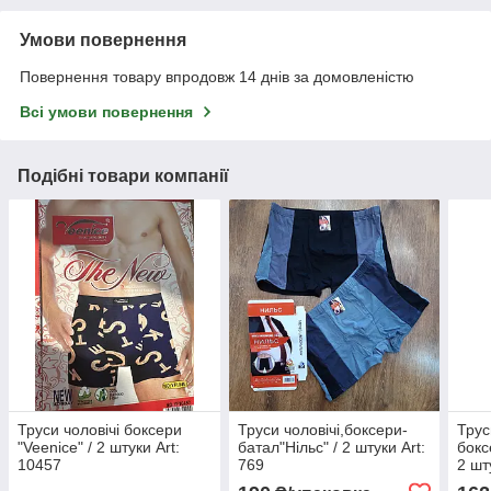
Умови повернення
Повернення товару впродовж 14 днів за домовленістю
Всі умови повернення
Подібні товари компанії
Труси чоловічі боксери
Труси чоловічі,боксери-
Трус
"Veenice" / 2 штуки Art:
батал"Нільс" / 2 штуки Art:
бокс
10457
769
2 шт