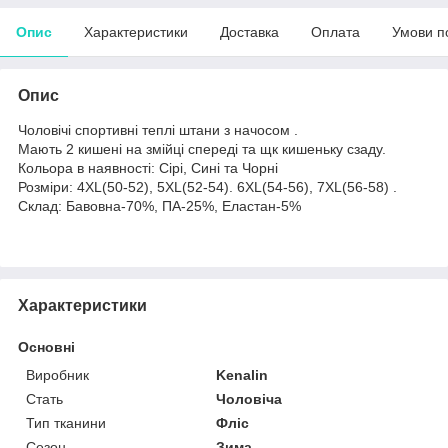
Опис
Характеристики
Доставка
Оплата
Умови п
Опис
Чоловічі спортивні теплі штани з начосом .
Мають 2 кишені на змійці спереді та щк кишеньку сзаду.
Кольора в наявності: Сірі, Сині та Чорні
Розміри: 4XL(50-52), 5XL(52-54). 6XL(54-56), 7XL(56-58) .
Склад: Бавовна-70%, ПА-25%, Еластан-5%
Характеристики
Основні
Виробник
Kenalin
Стать
Чоловіча
Тип тканини
Фліс
Сезон
Зима