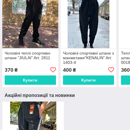
Чоловічі теплі спортивні
Чоловічі спортивні штани з
Тепл
штани "JIULAI" Art: 2811
манжетами"KENALIN" Art:
штан
1403-4
001
370
400
360
₴
₴
Купити
Купити
Акційні пропозиції та новинки