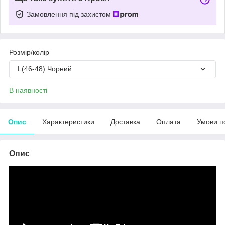
Замовлення під захистом
Розмір/колір
L(46-48) Чорний
В наявності
Опис
Характеристики
Доставка
Оплата
Умови п
Опис