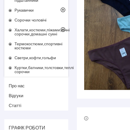
підштанники
Рукавички
Сорочки чоловічі
Халати,костюми,піжами,нічні
сорочки,домашні сукні
Термокостюми,спортивні
костюми
Светри,кофти,гольфи
Куртки,батники,толстовки,теплі
сорочки
Про нас
Відгуки
Статті
ГРАФІК РОБОТИ