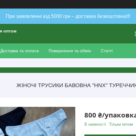
При замовленні від 5000 грн – доставка безкоштовна!!!
ія оптом
Доставка та оплата
Повернення та обмін
Статті
ЖІНОЧІ ТРУСИКИ БАВОВНА "HNX" ТУРЕЧЧИНА
800 ₴/упаковк
В наявності
Тільки оптом