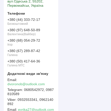
вул.Одеська 2, 55202,
Первомайськ, Україна
+380 (44) 333-72-17
Безкоштовний
+380 (97) 648-50-89
Валентина(Вайбер)
+380 (68) 054-29-72
Ігор
+380 (67) 289-87-42
Галина
+380 (50) 417-64-36
Галина МТС
dvoronob@outlook.com
0680542972, 0987
810589
0932553341, 0962140
892
Email
evrika27@outlook.com