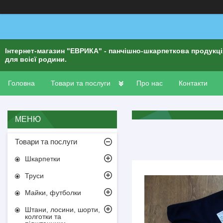
Інтернет-магазин "ЕВРИКА" - панчішно-шкарпеткова продукц
для всієї родини.
Головна
Товари та послуги
Про нас
Контакти
Товари та послуги
Шкарпетки
Труси
Майки, футболки
Штани, лосини, шорти,
колготки та