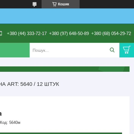
Кошик
+380 (44) 333-72-17
+380 (97) 648-50-89
+380 (68) 054-29-72
 ART: 5640 / 12 ШТУК
а
Код:
5640м