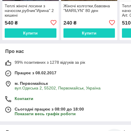
Теплі жіночі лосини з
Жіночі колготки,бавовна
Тепл
начосом,рубчик"Ирина" 2
"MARILYN" 80 ден
начо
кишені
Art:
540
240
510
₴
₴
Купити
Купити
Про нас
99% позитивних з 1278 відгуків за рік
Працює з 08.02.2017
м. Первомайськ
вул.Одеська 2, 55202, Первомайськ, Україна
Контакти
Сьогодні працює з 08:00 до 18:00
Показати весь графік роботи