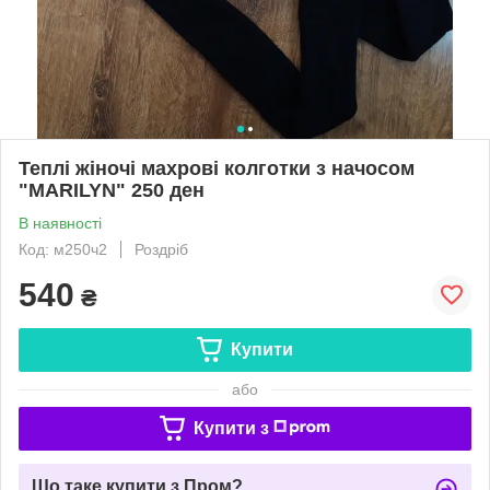
Теплі жіночі махрові колготки з начосом
"MARILYN" 250 ден
В наявності
Код: м250ч2
Роздріб
540
₴
Купити
або
Купити з
Що таке купити з Пром?